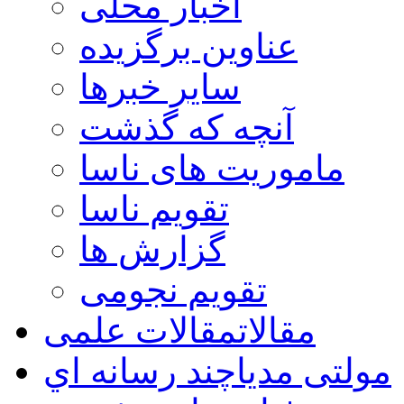
اخبار محلی
عناوین برگزیده
سایر خبرها
آنچه که گذشت
ماموریت های ناسا
تقویم ناسا
گزارش ها
تقویم نجومی
مقالات
مقالات علمی
مولتی مدیا
چند رسانه اي