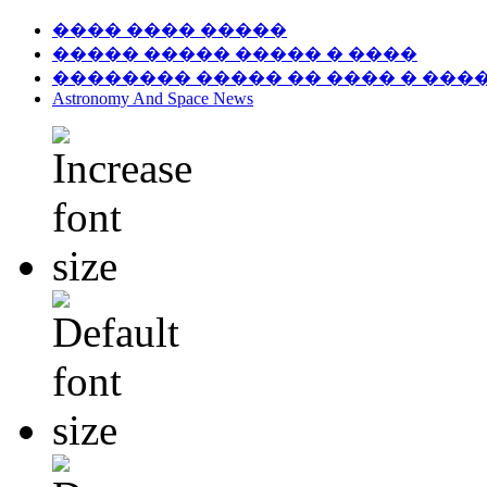
���� ���� �����
����� ����� ����� � ����
�������� ����� �� ���� � ���
Astronomy And Space News