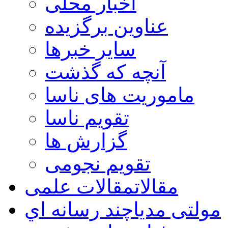
اخبار محلی
عناوین برگزیده
سایر خبرها
آنچه که گذشت
ماموریت های ناسا
تقویم ناسا
گزارش ها
تقویم نجومی
مقالات
مقالات علمی
مولتی مدیا
چند رسانه اي