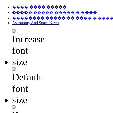
���� ���� �����
����� ����� ����� � ����
�������� ����� �� ���� � ���
Astronomy And Space News