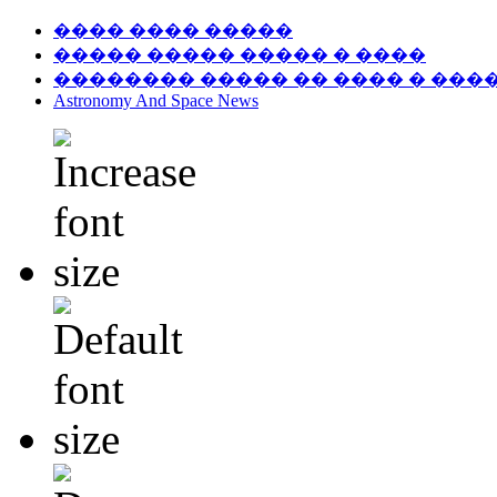
���� ���� �����
����� ����� ����� � ����
�������� ����� �� ���� � ���
Astronomy And Space News