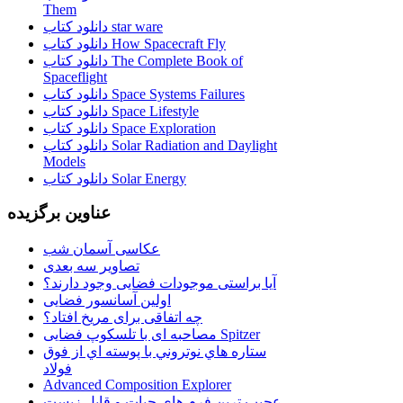
Them
دانلود کتاب star ware
دانلود کتاب How Spacecraft Fly
دانلود کتاب The Complete Book of
Spaceflight
دانلود کتاب Space Systems Failures
دانلود کتاب Space Lifestyle
دانلود کتاب Space Exploration
دانلود کتاب Solar Radiation and Daylight
Models
دانلود کتاب Solar Energy
عناوین برگزیده
عکاسی آسمان شب
تصاویر سه بعدی
آیا براستی موجودات فضایی وجود دارند؟
اولین آسانسور فضایی
چه اتفاقی برای مریخ افتاد؟
مصاحبه ای با تلسکوپ فضایی Spitzer
ستاره هاي نوتروني با پوسته اي از فوق
فولاد
Advanced Composition Explorer
عجیب ترین فرم هاي حيات و قابل زيست