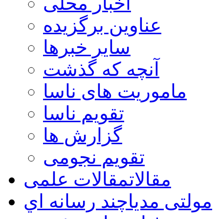
اخبار محلی
عناوین برگزیده
سایر خبرها
آنچه که گذشت
ماموریت های ناسا
تقویم ناسا
گزارش ها
تقویم نجومی
مقالات
مقالات علمی
مولتی مدیا
چند رسانه اي