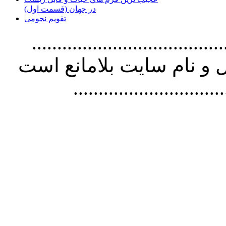
در جهان (قسمت اول)
تقویم نجومی
................................. استفاده از
و نام سايت بلامانع است
..............................