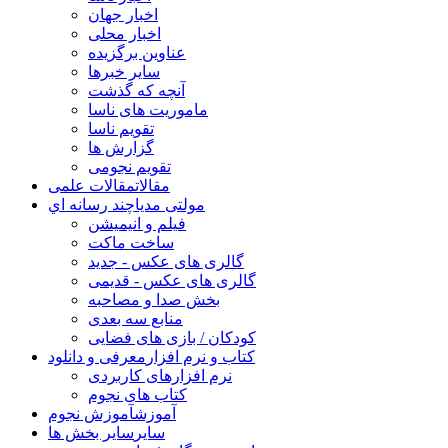
اخبار جهان
اخبار محلی
عناوین برگزیده
سایر خبرها
آنچه که گذشت
ماموریت های ناسا
تقویم ناسا
گزارش ها
تقویم نجومی
مقالات
مقالات علمی
مولتی مدیا
چند رسانه اي
فیلم و انیمیشن
ساخت ماکت
گالری های عکس - جدید
گالری های عکس - قدیمی
بخش صدا و مصاحبه
منابع سه بعدی
کودکان / بازی های فضایی
کتاب و نرم افزار
معرفی و دانلود
نرم افزارهای کاربردی
کتاب های نجوم
آموزش
آموزش نجوم
سایر
سایر بخش ها