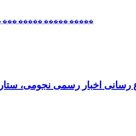
� ��� ����� ����� �����
اع رسانی اخبار رسمی نجومی، ستا