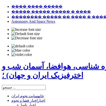
���� ���� �����
����� ����� ����� � ����
�������� ����� �� ���� � ���
Astronomy And Space News
ره شناسی، هوافضا، آسمان شب و
اخترفیزیک ایران و جهان) ؛
خانه
سایت نجوم ایران
اخبار
اخبار فضا و نجوم
اخبار ناسا