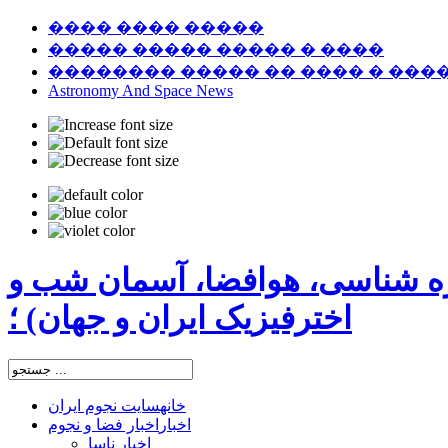
���� ���� �����
����� ����� ����� � ����
�������� ����� �� ���� � ���
Astronomy And Space News
ره شناسی، هوافضا، آسمان شب و
اخترفیزیک ایران و جهان) ؛
خانه
سایت نجوم ایران
اخبار
اخبار فضا و نجوم
اخبار ناسا