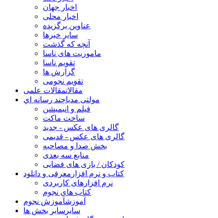
اخبار جهان
اخبار محلی
عناوین برگزیده
سایر خبرها
آنچه که گذشت
ماموریت های ناسا
تقویم ناسا
گزارش ها
تقویم نجومی
مقالات
مقالات علمی
مولتی مدیا
چند رسانه اي
فیلم و انیمیشن
ساخت ماکت
گالری های عکس - جدید
گالری های عکس - قدیمی
بخش صدا و مصاحبه
منابع سه بعدی
کودکان / بازی های فضایی
کتاب و نرم افزار
معرفی و دانلود
نرم افزارهای کاربردی
کتاب های نجوم
آموزش
آموزش نجوم
سایر
سایر بخش ها