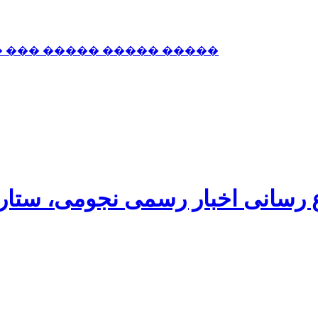
� ��� ����� ����� �����
اع رسانی اخبار رسمی نجومی، ستا