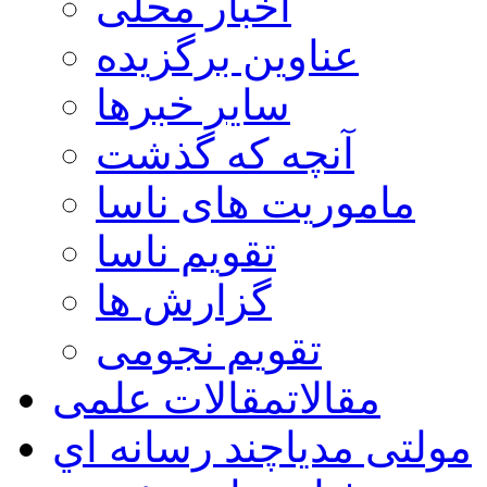
اخبار محلی
عناوین برگزیده
سایر خبرها
آنچه که گذشت
ماموریت های ناسا
تقویم ناسا
گزارش ها
تقویم نجومی
مقالات
مقالات علمی
مولتی مدیا
چند رسانه اي