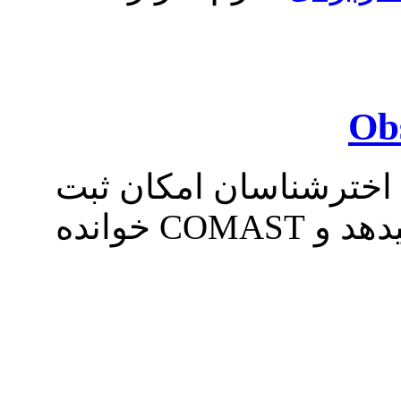
 اخترشناسان امکان ثبت
وقایع رصدی را در فرمت XML میدهد و COMAST خوانده