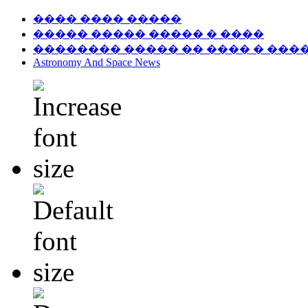
���� ���� �����
����� ����� ����� � ����
�������� ����� �� ���� � ���
Astronomy And Space News