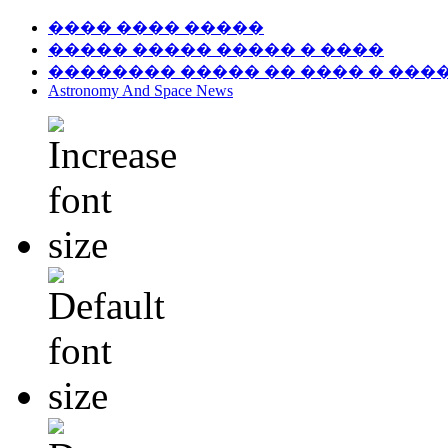
���� ���� �����
����� ����� ����� � ����
�������� ����� �� ���� � ���
Astronomy And Space News