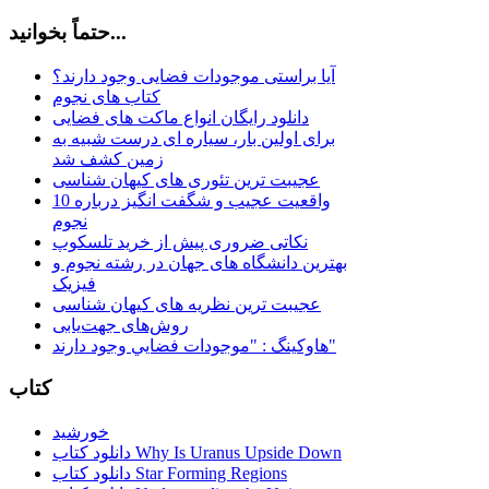
حتماً بخوانید...
آیا براستی موجودات فضایی وجود دارند؟
کتاب های نجوم
دانلود رایگان انواع ماکت های فضایی
برای اولین بار، سیاره ای درست شبیه به
زمین کشف شد
عجیبت ترین تئوری های کیهان شناسی
10 واقعیت عجیب و شگفت انگیز درباره
نجوم
نکاتی ضروری پیش از خرید تلسکوپ
بهترین دانشگاه های جهان در رشته نجوم و
فیزیک
عجیبت ترین نظریه های کیهان شناسی
روش‌های جهت‌یابی
هاوكينگ : "موجودات فضايي وجود دارند"
کتاب
خورشید
دانلود کتاب Why Is Uranus Upside Down
دانلود کتاب Star Forming Regions