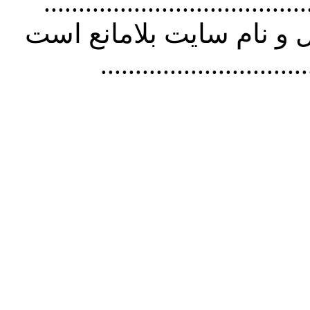
................................. استفاده از
و نام سايت بلامانع است
..............................