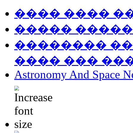
���� ���� �
����� �����
�������� ��
���� ��� ��
Astronomy And Space N