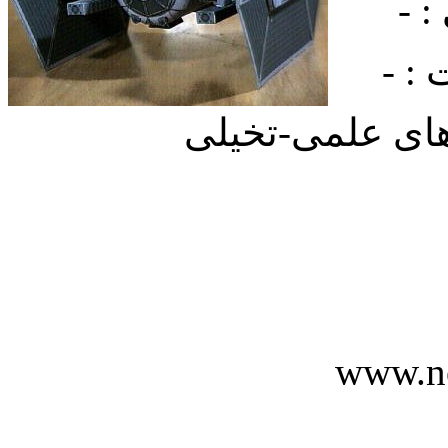
 -
: -
ای علمی-تخیلی
www.n