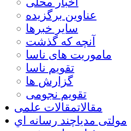
اخبار محلی
عناوین برگزیده
سایر خبرها
آنچه که گذشت
ماموریت های ناسا
تقویم ناسا
گزارش ها
تقویم نجومی
مقالات
مقالات علمی
مولتی مدیا
چند رسانه اي