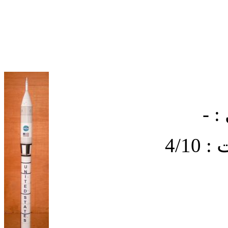
: -
4/1