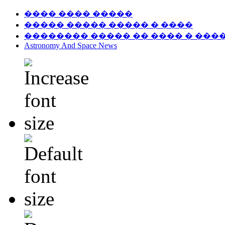
���� ���� �����
����� ����� ����� � ����
�������� ����� �� ���� � ���
Astronomy And Space News