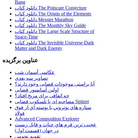
Bang
دانلود کتاب The Poincare Conjecture
دانلود کتاب The Origin of the Elements
دانلود کتاب Messier Marathon
دانلود کتاب The Monthly Sky Guide
دانلود کتاب The Large Scale Structure of
Space-Time
دانلود کتاب The Invisible Universe-Dark
Matter and Dark Energy
عناوین برگزیده
عکاسی آسمان شب
تصاویر سه بعدی
آیا براستی موجودات فضایی وجود دارند؟
اولین آسانسور فضایی
چه اتفاقی برای مریخ افتاد؟
مصاحبه ای با تلسکوپ فضایی Spitzer
ستاره هاي نوتروني با پوسته اي از فوق
فولاد
Advanced Composition Explorer
عجیب ترین فرم هاي حيات و قابل زيست
در جهان (قسمت اول)
تقویم نجومی