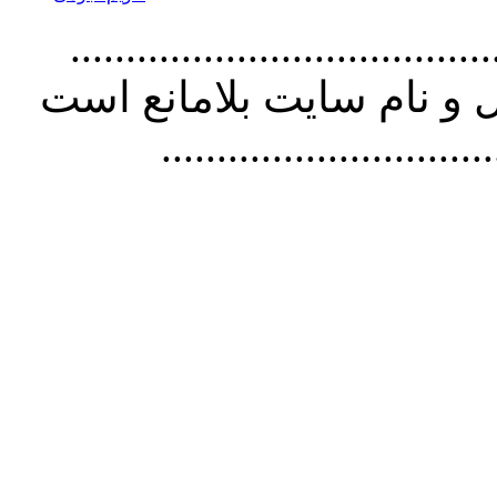
................................. استفاده از
و نام سايت بلامانع است
..............................