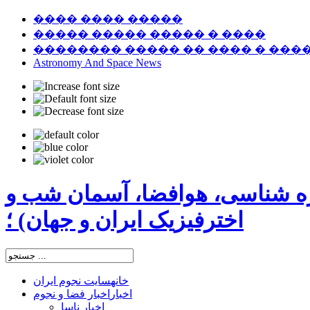
���� ���� �����
����� ����� ����� � ����
�������� ����� �� ���� � ���
Astronomy And Space News
ره شناسی، هوافضا، آسمان شب و
اخترفیزیک ایران و جهان) ؛
خانه
سایت نجوم ایران
اخبار
اخبار فضا و نجوم
اخبار ناسا