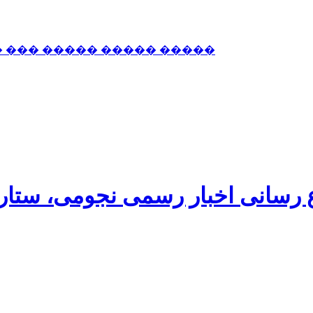
� ��� ����� ����� �����
اع رسانی اخبار رسمی نجومی، ستا