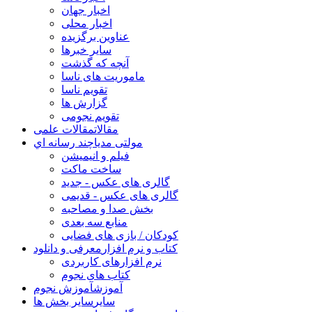
اخبار جهان
اخبار محلی
عناوین برگزیده
سایر خبرها
آنچه که گذشت
ماموریت های ناسا
تقویم ناسا
گزارش ها
تقویم نجومی
مقالات
مقالات علمی
مولتی مدیا
چند رسانه اي
فیلم و انیمیشن
ساخت ماکت
گالری های عکس - جدید
گالری های عکس - قدیمی
بخش صدا و مصاحبه
منابع سه بعدی
کودکان / بازی های فضایی
کتاب و نرم افزار
معرفی و دانلود
نرم افزارهای کاربردی
کتاب های نجوم
آموزش
آموزش نجوم
سایر
سایر بخش ها