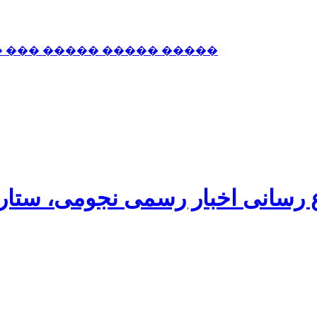
� ��� ����� ����� �����
اع رسانی اخبار رسمی نجومی، ستا