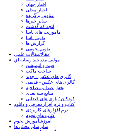
اخبار جهان
اخبار محلی
عناوین برگزیده
سایر خبرها
آنچه که گذشت
ماموریت های ناسا
تقویم ناسا
گزارش ها
تقویم نجومی
مقالات
مقالات علمی
مولتی مدیا
چند رسانه اي
فیلم و انیمیشن
ساخت ماکت
گالری های عکس - جدید
گالری های عکس - قدیمی
بخش صدا و مصاحبه
منابع سه بعدی
کودکان / بازی های فضایی
کتاب و نرم افزار
معرفی و دانلود
نرم افزارهای کاربردی
کتاب های نجوم
آموزش
آموزش نجوم
سایر
سایر بخش ها