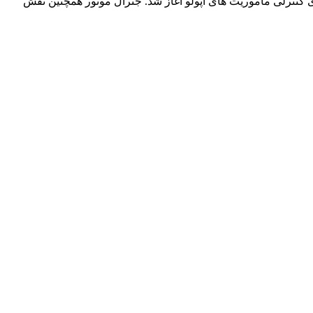
 همکاری ها در زمینه تکنولوژی های کلیدی دارند. این همکاری ها در 1960 با توسعه سیستم های کنترلی ماموریت های آپولو آغاز شد. جنرال موتور همچنین نقش