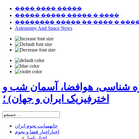
���� ���� �����
����� ����� ����� � ����
�������� ����� �� ���� � ���
Astronomy And Space News
ره شناسی، هوافضا، آسمان شب و
اخترفیزیک ایران و جهان) ؛
خانه
سایت نجوم ایران
اخبار
اخبار فضا و نجوم
اخبار ناسا