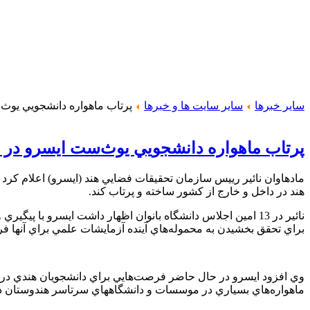
سایر خبرها
سایر سایت ها و خبرها
پرتاب ماهواره دانشجويي يوث‌ست
پرتاب ماهواره دانشجويي يوث‌ست ايسرو در سال 
مادهاوان نائير رييس سازمان تحقيقات فضايي هند (ايسرو) اعلام كرد 
هند در داخل و خارج از كشور ساخته و پرتاب كند.
نائير در 13 امين اجلاس دانشگاه بانوان اظهار داشت ايسرو با
براي تحقق بخشيدن به محموله‌هاي آينده آزمايشات علمي براي آنها فر
وي افزود ايسرو در حال حاضر فرصت‌هايي براي دانشجويان هندي در زم
ماهواره‌هاي بسياري در موسسات و دانشگاههاي سرتاسر هندوستان در