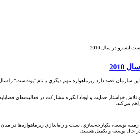
 ايسرو در سال 2010
2010
اين سازمان قصد دارد ريزماهواره مهم ديگري با نام "يوث‌ست" را سال
 پيگيري و تلاش خواستار حمايت و ايجاد انگيزه مشاركت در فعاليت‌هاي فضا
اهم مي‌كند.
ينه توسعه، يكپارچه‌سازي، تست و راه‌اندازي ريزماهواره‌ها در ميا
 حال توسعه و تكميل هستند.