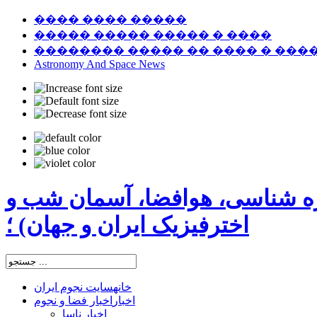
���� ���� �����
����� ����� ����� � ����
�������� ����� �� ���� � ���
Astronomy And Space News
ره شناسی، هوافضا، آسمان شب و
اخترفیزیک ایران و جهان) ؛
خانه
سایت نجوم ایران
اخبار
اخبار فضا و نجوم
اخبار ناسا