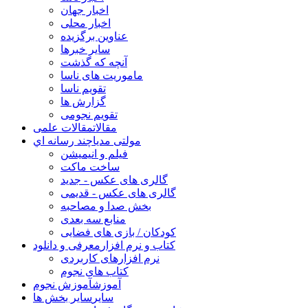
اخبار جهان
اخبار محلی
عناوین برگزیده
سایر خبرها
آنچه که گذشت
ماموریت های ناسا
تقویم ناسا
گزارش ها
تقویم نجومی
مقالات
مقالات علمی
مولتی مدیا
چند رسانه اي
فیلم و انیمیشن
ساخت ماکت
گالری های عکس - جدید
گالری های عکس - قدیمی
بخش صدا و مصاحبه
منابع سه بعدی
کودکان / بازی های فضایی
کتاب و نرم افزار
معرفی و دانلود
نرم افزارهای کاربردی
کتاب های نجوم
آموزش
آموزش نجوم
سایر
سایر بخش ها