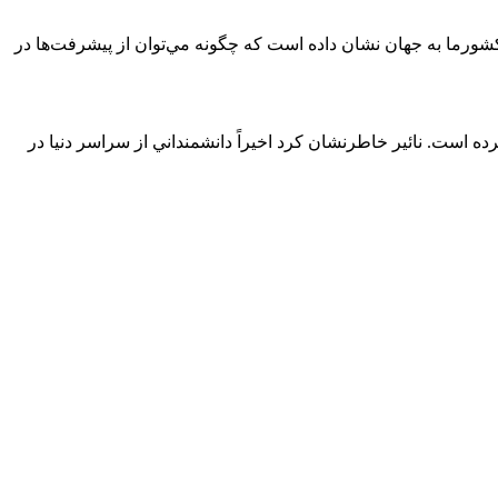
 كشورما به جهان نشان داده است كه چگونه مي‌توان از پيشرفت‌ها در
رضاي جامعه علمي جهاني كسب كرده است. نائير خاطرنشان كرد اخيراً دانشمنداني از سراسر دنيا در