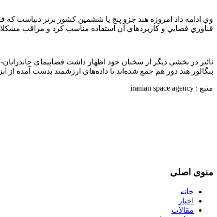
وي ادامه داد امروزه هند جزو پنج يا ششمين كشور برتر دنياست كه قاب
فناوري فضايي و كاربردهاي آن استفاده مناسب كرد و مراقب مشكلات 
بنگالور هند دور هم جمع شده‌اند تا داده‌هاي ارزشمند بدست آمده از ابزارهاي گوناگون مأ
منبع : iranian space agency
منوی اصلی
خانه
اخبار
مقالات