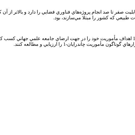
ليت صفر تا صد انجام پروژه‌هاي فناوري فضايي را دارد و بالاتر از آن
طبيعي كه كشور را مبتلا مي‌سازند، بود.
نائير در بخشي ديگر از سخنان خود اظهار داشت فضاپيماي چاندرايان-1 اهداف مأموريت خود را در جهت ا
موريت چاندرايان-1 را ارزيابي و مطالعه كنند.