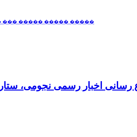
� ��� ����� ����� �����
اع رسانی اخبار رسمی نجومی، ستا