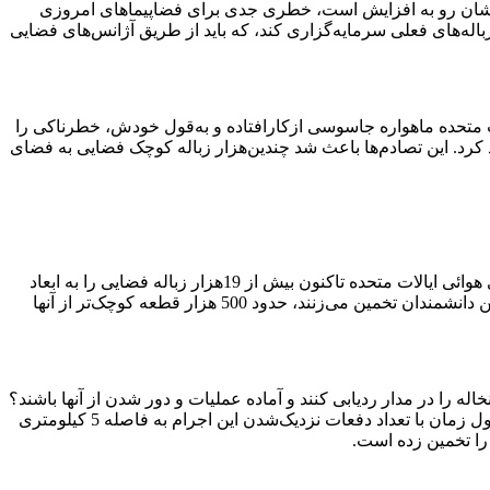
 تعدادشان رو به افزایش است، خطری جدی برای فضاپیماهای امروزی
باله‌های فعلی سرمایه‌گزاری کند، که باید از طریق آژانس‌های فضایی
ین تلاش کرد با استفاده از موشک، یک ماهواره هواشناسى از کار افتاده را از میان ببرد؛ در اسفند 1386 نیز ایالات متحده ماهواره جاسوسی ازکارافتاده و به‌قول خودش، خطرناکی را
لق به روسیه برخورد کرد. این تصادم‌ها باعث شد چندین‌هزار زباله کوچک فضایی به فضاى
تعداد نخاله‌های فضایى تنها طی 4 سال گذشته ، حدود 40 درصد افزایش پیدا کرده است. بخش «فرماندهی فضا» یا «کنترل ماهواره‌ای» نیروى هوائى ایالات متحده تاکنون بیش از 19هزار زباله فضایی را به ابعاد
10‌سانتی‌متر یا بالاتر در مدار زمین ردیابی کرده، این در حالی است که در این فضا حدود 800 ماهواره فعال در حال گردش هستند. علاوه بر این دانشمندان تخمین می‌زنند، حدود 500 هزار قطعه کوچک‌تر از آنها
خاله را در مدار ردیابی کنند و آماده عملیات و دور شدن از آنها باشند؟
رفت تا ارتباط میان کمیت‌ها نخاله را در طول زمان با تعداد دفعات نزدیک‌شدن این اجرام به فاصله 5 کیلومتری
 را تخمین زده است.