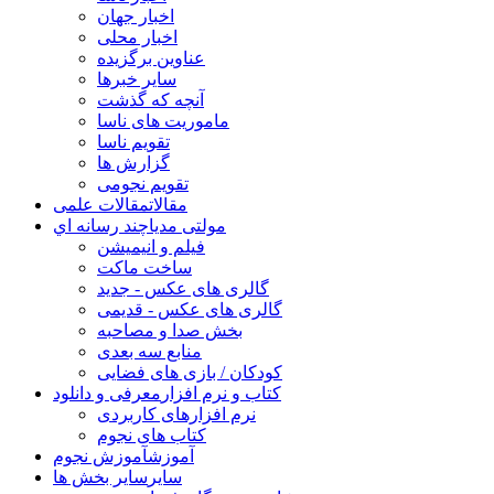
اخبار جهان
اخبار محلی
عناوین برگزیده
سایر خبرها
آنچه که گذشت
ماموریت های ناسا
تقویم ناسا
گزارش ها
تقویم نجومی
مقالات
مقالات علمی
مولتی مدیا
چند رسانه اي
فیلم و انیمیشن
ساخت ماکت
گالری های عکس - جدید
گالری های عکس - قدیمی
بخش صدا و مصاحبه
منابع سه بعدی
کودکان / بازی های فضایی
کتاب و نرم افزار
معرفی و دانلود
نرم افزارهای کاربردی
کتاب های نجوم
آموزش
آموزش نجوم
سایر
سایر بخش ها