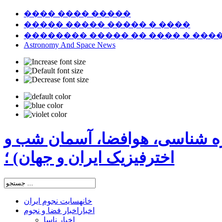
���� ���� �����
����� ����� ����� � ����
�������� ����� �� ���� � ���
Astronomy And Space News
ره شناسی، هوافضا، آسمان شب و
اخترفیزیک ایران و جهان) ؛
خانه
سایت نجوم ایران
اخبار
اخبار فضا و نجوم
اخبار ناسا