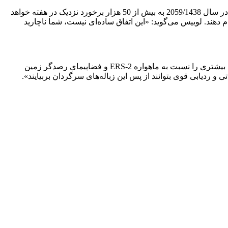
در حال حاضر 13هزار برخورد نزدیک در هفته در فضا رخ می‌دهد. بر اساس این پیش‌بینی، تعداد برخوردها در سال 2019/1398 حدود 20 هزار و در سال 2059/1438 به بیش از 50 هزار برخورد نزدیک در هفته خواهد
د بود 5 برابر بیشتر مانورهای پرهیز از برخورد را انجام دهند. لوییس می‌گوید: «این اتفاق ساده‌ای نیست، شما ناچارید
ک بیشتری را نسبت به ماهواره
ERS-2
و فضاپیمای رصدگر زمین
 و ردیابی قوی بتوانند از پس این زباله‌های سرگردان بربیایند».