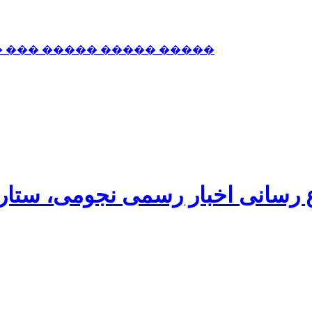
� ��� ����� ����� �����
اع رسانی اخبار رسمی نجومی، ستا