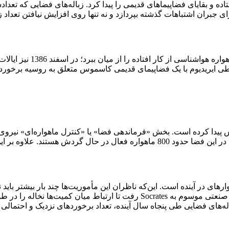
افتاده و بقایای فضاپیماهای قدیمی را پیدا کرد. زباله‌های فضایی که
جبران اشتباهات گذشته بپردازد و نه تنها روی افزایش نیافتن تعداد ز
در سال 2007/1385، ارتش چ
2009 / دی ماه 1387 هم یک ماهواره ارتباطى ایریدیوم با یک فضاپیمای قدیمی کاسموس متع
ارهاى در آینده است. این‌که ناظران این مأموریت‌ها چند بار بیشتر باید ن
ت صنعتى موسوم به
Socrates
له‌های فضایی طی پنجاه سال آینده، تعداد برخوردهای نزدیک و احتمالی