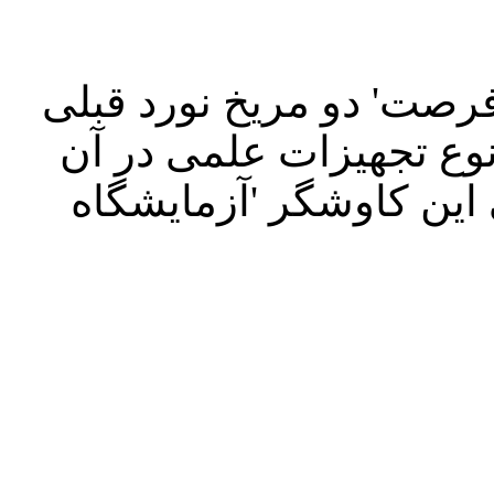
'فرصت' دو مریخ نورد قبلی
سا است، یک تن وزن دارد و 10 نوع تجهیزات علمی در آن
ین کاوشگر 'آزمایشگاه