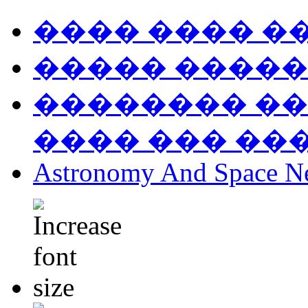
���� ���� �
����� �����
�������� ��
���� ��� ��
Astronomy And Space N