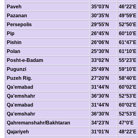
Paveh
35°03'N
46°22'E
Pazanan
30°35'N
49°59'E
Persepolis
29°55'N
52°50'E
Pip
26°45'N
60°10'E
Pishin
26°06'N
61°47'E
Polan
25°30'N
61°10'E
Posht-e-Badam
33°02'N
55°23'E
Pugunzi
25°49'N
59°10'E
Puzeh Rig.
27°20'N
58°40'E
Qa'emabad
31°44'N
60°02'E
Qa'emshahr
36°30'N
52°53'E
Qa'emabad
31°44'N
60°02'E
Qa'emshahr
36°30'N
52°53'E
Qahremanshahr/Bakhtaran
34°23'N
47°0'E
Qajariyeh
31°01'N
48°22'E