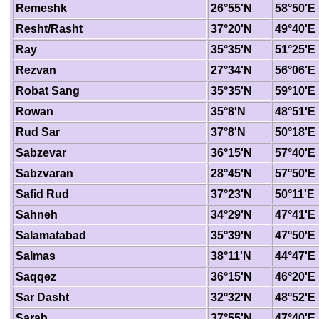
Remeshk
26°55'N
58°50'E
Resht/Rasht
37°20'N
49°40'E
Ray
35°35'N
51°25'E
Rezvan
27°34'N
56°06'E
Robat Sang
35°35'N
59°10'E
Rowan
35°8'N
48°51'E
Rud Sar
37°8'N
50°18'E
Sabzevar
36°15'N
57°40'E
Sabzvaran
28°45'N
57°50'E
Safid Rud
37°23'N
50°11'E
Sahneh
34°29'N
47°41'E
Salamatabad
35°39'N
47°50'E
Salmas
38°11'N
44°47'E
Saqqez
36°15'N
46°20'E
Sar Dasht
32°32'N
48°52'E
Sarab
37°55'N
47°40'E