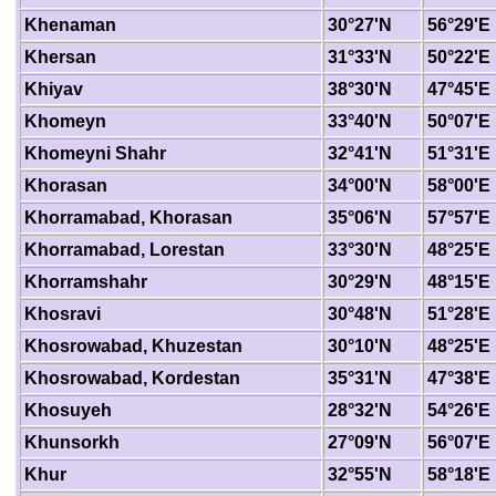
Khenaman
30°27'N
56°29'E
Khersan
31°33'N
50°22'E
Khiyav
38°30'N
47°45'E
Khomeyn
33°40'N
50°07'E
Khomeyni Shahr
32°41'N
51°31'E
Khorasan
34°00'N
58°00'E
Khorramabad, Khorasan
35°06'N
57°57'E
Khorramabad, Lorestan
33°30'N
48°25'E
Khorramshahr
30°29'N
48°15'E
Khosravi
30°48'N
51°28'E
Khosrowabad, Khuzestan
30°10'N
48°25'E
Khosrowabad, Kordestan
35°31'N
47°38'E
Khosuyeh
28°32'N
54°26'E
Khunsorkh
27°09'N
56°07'E
Khur
32°55'N
58°18'E