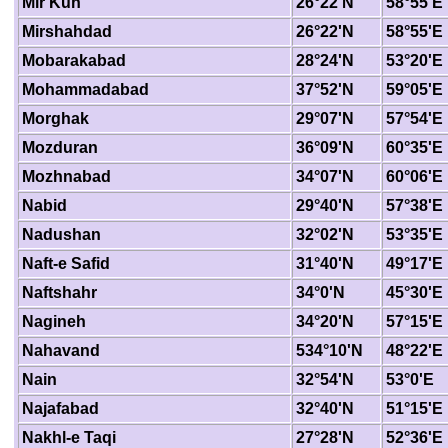
Mir Kuh
26°22'N
58°55'E
Mirshahdad
26°22'N
58°55'E
Mobarakabad
28°24'N
53°20'E
Mohammadabad
37°52'N
59°05'E
Morghak
29°07'N
57°54'E
Mozduran
36°09'N
60°35'E
Mozhnabad
34°07'N
60°06'E
Nabid
29°40'N
57°38'E
Nadushan
32°02'N
53°35'E
Naft-e Safid
31°40'N
49°17'E
Naftshahr
34°0'N
45°30'E
Nagineh
34°20'N
57°15'E
Nahavand
534°10'N
48°22'E
Nain
32°54'N
53°0'E
Najafabad
32°40'N
51°15'E
Nakhl-e Taqi
27°28'N
52°36'E