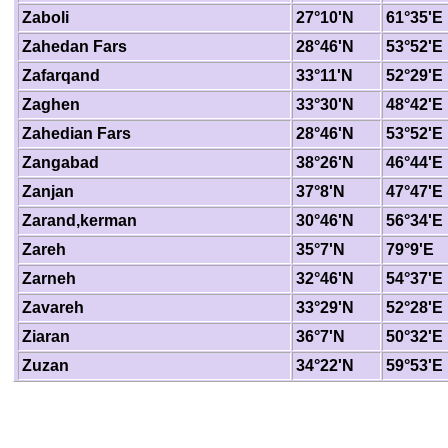
Zaboli
27°10'N
61°35'E
Zahedan Fars
28°46'N
53°52'E
Zafarqand
33°11'N
52°29'E
Zaghen
33°30'N
48°42'E
Zahedian Fars
28°46'N
53°52'E
Zangabad
38°26'N
46°44'E
Zanjan
37°8'N
47°47'E
Zarand,kerman
30°46'N
56°34'E
Zareh
35°7'N
79°9'E
Zarneh
32°46'N
54°37'E
Zavareh
33°29'N
52°28'E
Ziaran
36°7'N
50°32'E
Zuzan
34°22'N
59°53'E