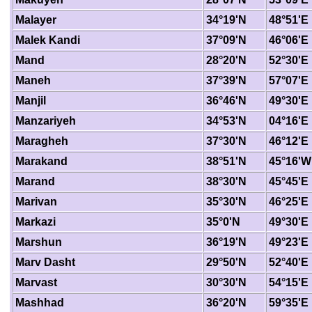
Malayer
34°19'N
48°51'E
Malek Kandi
37°09'N
46°06'E
Mand
28°20'N
52°30'E
Maneh
37°39'N
57°07'E
Manjil
36°46'N
49°30'E
Manzariyeh
34°53'N
04°16'E
Maragheh
37°30'N
46°12'E
Marakand
38°51'N
45°16'W
Marand
38°30'N
45°45'E
Marivan
35°30'N
46°25'E
Markazi
35°0'N
49°30'E
Marshun
36°19'N
49°23'E
Marv Dasht
29°50'N
52°40'E
Marvast
30°30'N
54°15'E
Mashhad
36°20'N
59°35'E