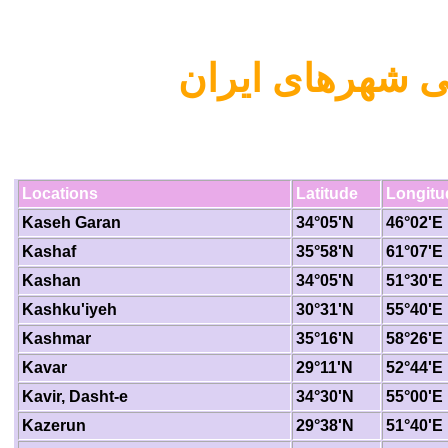
 شهرهای ایران
Locations
Latitude
Longitu
Kaseh Garan
34°05'N
46°02'E
Kashaf
35°58'N
61°07'E
Kashan
34°05'N
51°30'E
Kashku'iyeh
30°31'N
55°40'E
Kashmar
35°16'N
58°26'E
Kavar
29°11'N
52°44'E
Kavir, Dasht-e
34°30'N
55°00'E
Kazerun
29°38'N
51°40'E