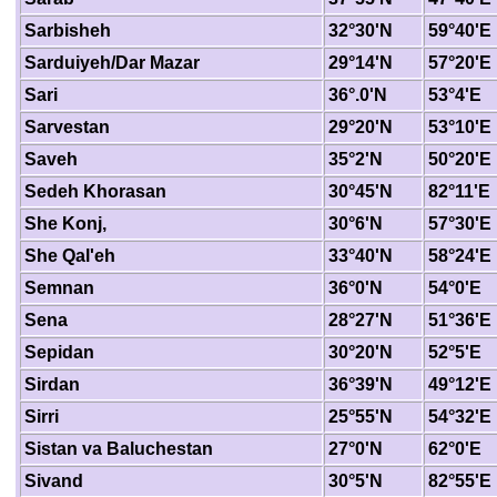
Sarbisheh
32°30'N
59°40'E
Sarduiyeh/Dar Mazar
29°14'N
57°20'E
Sari
36°.0'N
53°4'E
Sarvestan
29°20'N
53°10'E
Saveh
35°2'N
50°20'E
Sedeh Khorasan
30°45'N
82°11'E
She Konj,
30°6'N
57°30'E
She Qal'eh
33°40'N
58°24'E
Semnan
36°0'N
54°0'E
Sena
28°27'N
51°36'E
Sepidan
30°20'N
52°5'E
Sirdan
36°39'N
49°12'E
Sirri
25°55'N
54°32'E
Sistan va Baluchestan
27°0'N
62°0'E
Sivand
30°5'N
82°55'E