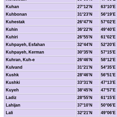
Kuhan
27°12'N
63°10'E
Kuhbonan
31°23'N
56°19'E
Kuhestak
26°47'N
57°02'E
Kuhin
36°22'N
49°40'E
Kuhiri
26°55'N
61°02'E
Kuhpayeh, Esfahan
32°44'N
52°20'E
Kuhpayeh, Kerman
30°35'N
57°15'E
Kuhran, Kuh-e
26°46'N
58°12'E
Kulvand
31°21'N
54°35'E
Kushk
28°46'N
56°51'E
Kushki
33°31'N
47°13'E
Kuyeh
38°45'N
47°57'E
Ladiz
28°55'N
61°15'E
Lahijan
37°10'N
50°06'E
Lali
32°21'N
49°06'E