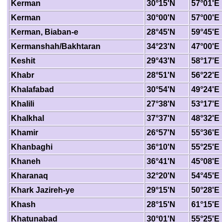
Kerman
30°15'N
57°01'E
Kerman
30°00'N
57°00'E
Kerman, Biaban-e
28°45'N
59°45'E
Kermanshah/Bakhtaran
34°23'N
47°00'E
Keshit
29°43'N
58°17'E
Khabr
28°51'N
56°22'E
Khalafabad
30°54'N
49°24'E
Khalili
27°38'N
53°17'E
Khalkhal
37°37'N
48°32'E
Khamir
26°57'N
55°36'E
Khanbaghi
36°10'N
55°25'E
Khaneh
36°41'N
45°08'E
Kharanaq
32°20'N
54°45'E
Khark Jazireh-ye
29°15'N
50°28'E
Khash
28°15'N
61°15'E
Khatunabad
30°01'N
55°25'E