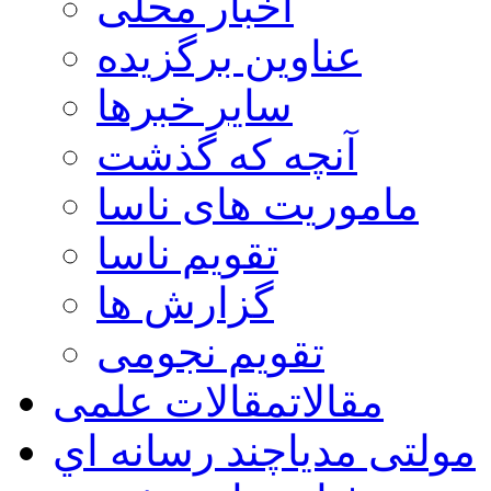
اخبار محلی
عناوین برگزیده
سایر خبرها
آنچه که گذشت
ماموریت های ناسا
تقویم ناسا
گزارش ها
تقویم نجومی
مقالات
مقالات علمی
مولتی مدیا
چند رسانه اي