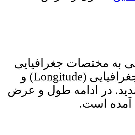
می به مختصات جغرافیایی
شهر زندگی خود بر اساس طول جغرافیایی (Longitude) و
عرض جغرافیایی (Latitude) در ادامه طول و عرض
 آمده است