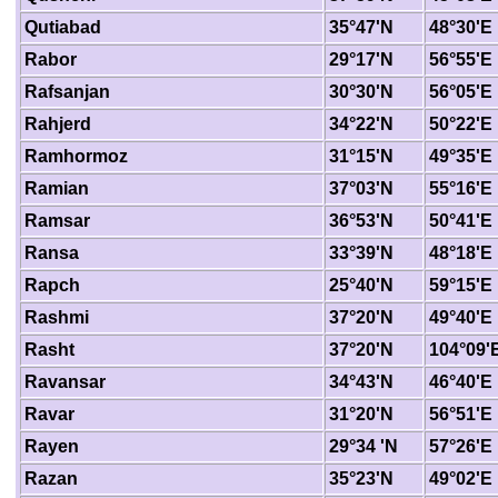
Qutiabad
35°47'N
48°30'E
Rabor
29°17'N
56°55'E
Rafsanjan
30°30'N
56°05'E
Rahjerd
34°22'N
50°22'E
Ramhormoz
31°15'N
49°35'E
Ramian
37°03'N
55°16'E
Ramsar
36°53'N
50°41'E
Ransa
33°39'N
48°18'E
Rapch
25°40'N
59°15'E
Rashmi
37°20'N
49°40'E
Rasht
37°20'N
104°09'
Ravansar
34°43'N
46°40'E
Ravar
31°20'N
56°51'E
Rayen
29°34 'N
57°26'E
Razan
35°23'N
49°02'E