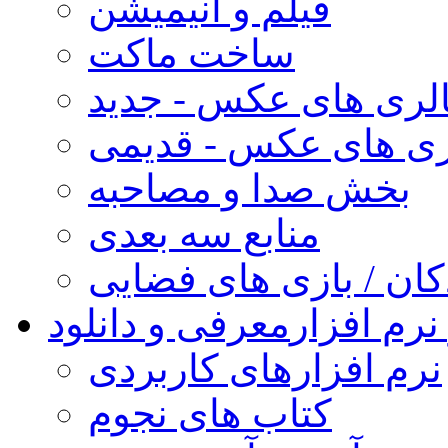
فیلم و انیمیشن
ساخت ماکت
لری های عکس - جدید
ری های عکس - قدیمی
بخش صدا و مصاحبه
منابع سه بعدی
کان / بازی های فضایی
نرم افزار
معرفی و دانلود
نرم افزارهای کاربردی
کتاب های نجوم