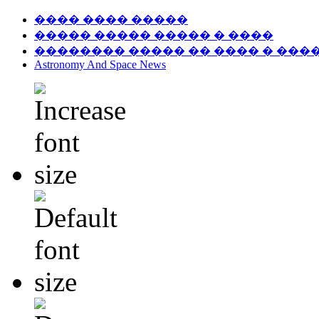
���� ���� �����
����� ����� ����� � ����
�������� ����� �� ���� � ���
Astronomy And Space News