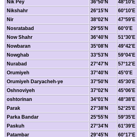
Nik Pey
36°50'N
48°10'E
Nikshahr
26°15'N
60°10'E
Nir
38°02'N
47°59'E
Nosratabad
29°55'N
60°0'E
Now Shahr
36°40'N
51°30'E
Nowbaran
35°08'N
49°42'E
Nowghab
33°53'N
59°04'E
Nurabad
27°47'N
57°12'E
Orumiyeh
37°40'N
45°0'E
Orumiyeh Daryacheh-ye
37°50'N
45°30'E
Oshnoviyeh
37°02'N
45°06'E
oshtorinan
34°01'N
48°38'E
Parak
27°38'N
52°25'E
Parka Bandar
25°55'N
59°35'E
Paskuh
27°34'N
61°39'E
Patambar
29°45'N
60°17'E