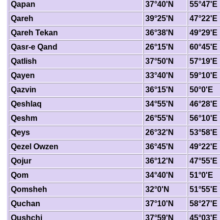
Qapan
37°40'N
55°47'E
Qareh
39°25'N
47°22'E
Qareh Tekan
36°38'N
49°29'E
Qasr-e Qand
26°15'N
60°45'E
Qatlish
37°50'N
57°19'E
Qayen
33°40'N
59°10'E
Qazvin
36°15'N
50°0'E
Qeshlaq
34°55'N
46°28'E
Qeshm
26°55'N
56°10'E
Qeys
26°32'N
53°58'E
Qezel Owzen
36°45'N
49°22'E
Qojur
36°12'N
47°55'E
Qom
34°40'N
51°0'E
Qomsheh
32°0'N
51°55'E
Quchan
37°10'N
58°27'E
Qushchi
37°59'N
45°03'E