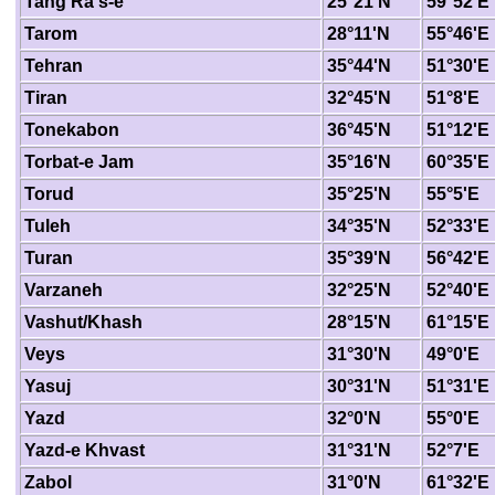
Tang Ra's-e
25°21'N
59°52'E
Tarom
28°11'N
55°46'E
Tehran
35°44'N
51°30'E
Tiran
32°45'N
51°8'E
Tonekabon
36°45'N
51°12'E
Torbat-e Jam
35°16'N
60°35'E
Torud
35°25'N
55°5'E
Tuleh
34°35'N
52°33'E
Turan
35°39'N
56°42'E
Varzaneh
32°25'N
52°40'E
Vashut/Khash
28°15'N
61°15'E
Veys
31°30'N
49°0'E
Yasuj
30°31'N
51°31'E
Yazd
32°0'N
55°0'E
Yazd-e Khvast
31°31'N
52°7'E
Zabol
31°0'N
61°32'E