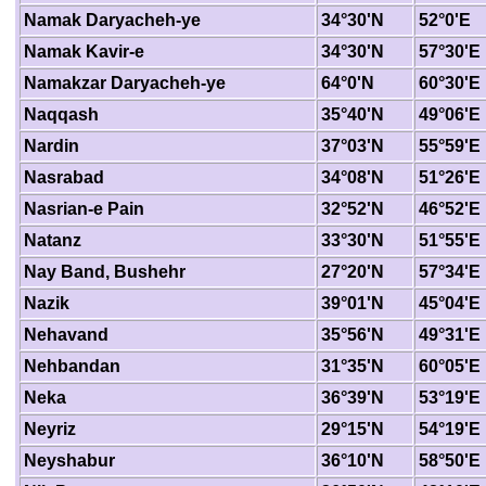
Namak Daryacheh-ye
34°30'N
52°0'E
Namak Kavir-e
34°30'N
57°30'E
Namakzar Daryacheh-ye
64°0'N
60°30'E
Naqqash
35°40'N
49°06'E
Nardin
37°03'N
55°59'E
Nasrabad
34°08'N
51°26'E
Nasrian-e Pain
32°52'N
46°52'E
Natanz
33°30'N
51°55'E
Nay Band, Bushehr
27°20'N
57°34'E
Nazik
39°01'N
45°04'E
Nehavand
35°56'N
49°31'E
Nehbandan
31°35'N
60°05'E
Neka
36°39'N
53°19'E
Neyriz
29°15'N
54°19'E
Neyshabur
36°10'N
58°50'E