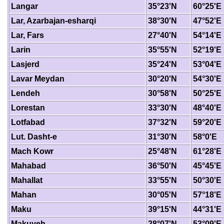
Langar
35°23'N
60°25'E
Lar, Azarbajan-esharqi
38°30'N
47°52'E
Lar, Fars
27°40'N
54°14'E
Larin
35°55'N
52°19'E
Lasjerd
35°24'N
53°04'E
Lavar Meydan
30°20'N
54°30'E
Lendeh
30°58'N
50°25'E
Lorestan
33°30'N
48°40'E
Lotfabad
37°32'N
59°20'E
Lut. Dasht-e
31°30'N
58°0'E
Mach Kowr
25°48'N
61°28'E
Mahabad
36°50'N
45°45'E
Mahallat
33°55'N
50°30'E
Mahan
30°05'N
57°18'E
Maku
39°15'N
44°31'E
Makuyeh
28°07'N
53°09'E