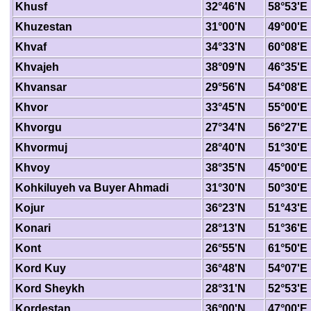
Khusf
32°46'N
58°53'E
Khuzestan
31°00'N
49°00'E
Khvaf
34°33'N
60°08'E
Khvajeh
38°09'N
46°35'E
Khvansar
29°56'N
54°08'E
Khvor
33°45'N
55°00'E
Khvorgu
27°34'N
56°27'E
Khvormuj
28°40'N
51°30'E
Khvoy
38°35'N
45°00'E
Kohkiluyeh va Buyer Ahmadi
31°30'N
50°30'E
Kojur
36°23'N
51°43'E
Konari
28°13'N
51°36'E
Kont
26°55'N
61°50'E
Kord Kuy
36°48'N
54°07'E
Kord Sheykh
28°31'N
52°53'E
Kordestan
36°00'N
47°00'E