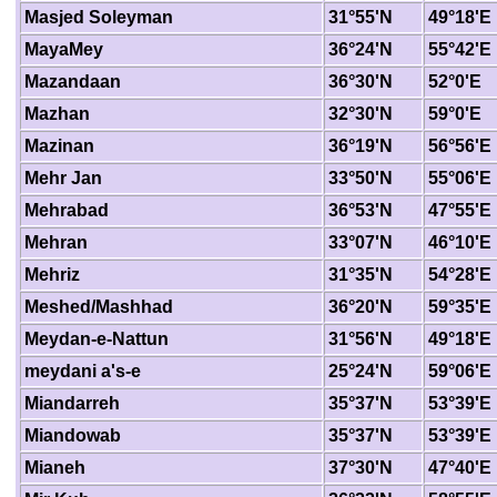
Masjed Soleyman
31°55'N
49°18'E
MayaMey
36°24'N
55°42'E
Mazandaan
36°30'N
52°0'E
Mazhan
32°30'N
59°0'E
Mazinan
36°19'N
56°56'E
Mehr Jan
33°50'N
55°06'E
Mehrabad
36°53'N
47°55'E
Mehran
33°07'N
46°10'E
Mehriz
31°35'N
54°28'E
Meshed/Mashhad
36°20'N
59°35'E
Meydan-e-Nattun
31°56'N
49°18'E
meydani a's-e
25°24'N
59°06'E
Miandarreh
35°37'N
53°39'E
Miandowab
35°37'N
53°39'E
Mianeh
37°30'N
47°40'E