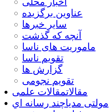
اخبار محلی
عناوین برگزیده
سایر خبرها
آنچه که گذشت
ماموریت های ناسا
تقویم ناسا
گزارش ها
تقویم نجومی
مقالات
مقالات علمی
مولتی مدیا
چند رسانه اي