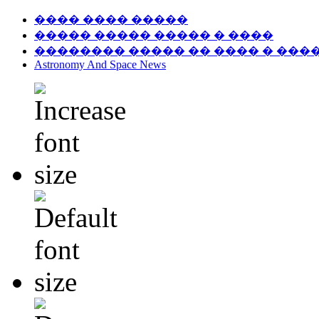
���� ���� �����
����� ����� ����� � ����
�������� ����� �� ���� � ���
Astronomy And Space News