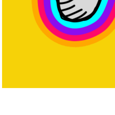
................................. استفاده از