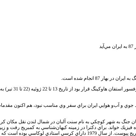
آيد
ار 87 انجام شده است.
محمد جواد لاريجاني در گفت‌وگو با 
وي و آب‌و هوايي ايران براي سفر وي مناسب نبود، هم اكنون مقدمات 
ه دنيا آمد. پس از پايان جنگ به شهر كوچكي به نام سنت آلبان در شمال لندن نقل مكا
ه فيزيك خواند. براي دكترا در زمينه كيهان‌شناسي به كمبريج رفت و ز