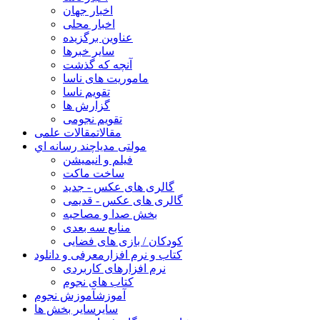
اخبار جهان
اخبار محلی
عناوین برگزیده
سایر خبرها
آنچه که گذشت
ماموریت های ناسا
تقویم ناسا
گزارش ها
تقویم نجومی
مقالات
مقالات علمی
مولتی مدیا
چند رسانه اي
فیلم و انیمیشن
ساخت ماکت
گالری های عکس - جدید
گالری های عکس - قدیمی
بخش صدا و مصاحبه
منابع سه بعدی
کودکان / بازی های فضایی
کتاب و نرم افزار
معرفی و دانلود
نرم افزارهای کاربردی
کتاب های نجوم
آموزش
آموزش نجوم
سایر
سایر بخش ها