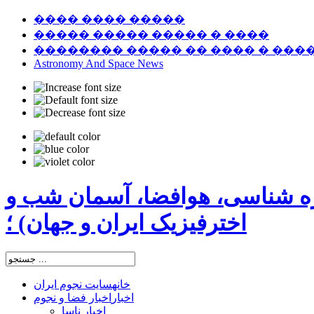
���� ���� �����
����� ����� ����� � ����
�������� ����� �� ���� � ���
Astronomy And Space News
ره شناسی، هوافضا، آسمان شب و
اخترفیزیک ایران و جهان) ؛
خانه
سایت نجوم ایران
اخبار
اخبار فضا و نجوم
اخبار ناسا