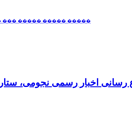
� ��� ����� ����� �����
اع رسانی اخبار رسمی نجومی، ستا