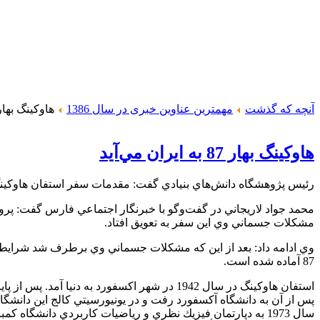
آنچه که گذشت
مهمترین عناوین خبری در سال 1386
هاوكينگ بهار 87 به ايران مي‌
هاوكينگ بهار 87 به ايران مي‌آيد
رئيس پژوهشگاه دانش‌هاي بنيادي گفت: مقدمات سفر استفان هاوكينگ به ايران در به
مشكلات جسماني وي اين سفر به تعويق افتاد.
وي ادامه داد: بعد از اين كه مشكلات جسماني وي برطرف شد شرايط ج
87 آماده شده است.
استفان هاوكينگ در سال 1942 در شهر اكسفورد ب
پس از آن به دانشگاه آكسفورد رفت و در يونيورسيتي كالج اين دانشگا