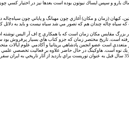
 ايساك بارو و سپس ايساك نيوتون بوده است بعدها نيز در اختيار كسي 
، كيهان (زمان و مكان) آغازي چون مهبانگ و پاياني چون سياه‌چاله 
 سياه چاله چندان هم كه تصور مي شد سياه نيست و بايد به دلائل كوان
ار بزرگ مقايس مكان زمان است كه با همكاري ج اف آر اليس نوشته ا
ه است. تاريخ مختصر زمان كه جزو كتاب هاي بسيار پرفروش بود سياه 
ز متعددي است عضو انجمن پادشاهي بريتانيا و آكادمي علوم ايالات مت
 و يك نوه است. هاوكينگ در حال حاضر علاوه بر فعاليت تخصصي علمي