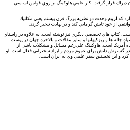
چون ديراك قرار گرفت. كار علمي هاوكينگ بر روي قوانين اساسي
دارد كه لزوم وحدت دو نظريه بزرگ قرن بيستم يعني مكانيك
تمي از خود تابش گرمايي كند و در نهايت تبخير گردد.
ست. كتاب هاي تخصصي ديگري نيز نوشته است. به علاوه در راستاي
چاله ها و ريزكيهانها و ساير مقالات و بالاخره جهان در پوست
حده آمريكا است. هاوكينگ علي‌رغم مسائل و مشكلات ناشي از
 در گسترش دانش براي عموم مردم و ايراد سخنراني فعال است. او