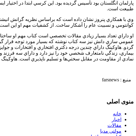
پارلمان انگلستان بود تأسيس گرديده بود. اين كرسي ابتدا در اختيار
طبيعت است.
وي با همكاري پنروز نشان داده است كه براساس نظريه گرانش انيشتين
كوانتومي و نسبيت عام را آشكار ساخت. از كشفيات مهم او اين است كه
او داراي تعداد بسيار زيادي مقالات تخصصي است كتاب مهم او ساخت
عمومي سازي دانش نيز سه كتاب نوشته كه بسيار مورد توجه قرار گرفت
گردو. هاوكينگ داراي چندين درجه دكتري افتخاري و افتخارات و جواي
بيماري، زندگي نامتعارف شخصي خود را نيز دارد و داراي سه فرزند
نمادي از مقاومت در مقابل سختي‌ها و تسليم ناپذيري است. هاوكينگ 35 سال قبل به عنوان توريست براي بازديد از آثار تاريخي به ايران سفر كرد و اين نخستين سفر علمي وي به ايران است.
منبع :
farsnews
منوی اصلی
خانه
اخبار
مقالات
مولتی مدیا