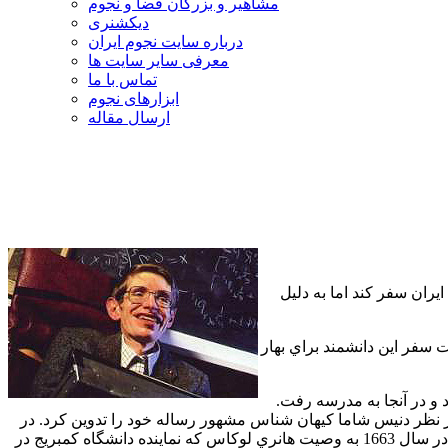
مشاهیر و بزرگان فضا و نجوم
دیکشنری
درباره سایت نجوم ایران
معرفی سایر سایت ها
تماس با ما
ابزارهای نجوم
ارسال مقاله
خبرنگار اجتماعي فارس گفت: پروفسور استفان هاوكينگ قرار بود از تاريخ 13 تا 22 ژوئيه (22 تا 31 تير) به ايران سفر كند اما به دليل
سفر اين دانشمند براي بهار
ن كرد و در آنجا به مدرسه رفت.
ير نظر دنيس شاما كيهان شناس مشهور رساله خود را تدوين كرد. در
سال 1973 به دپارتمان فيزيك نظري و رياضيات كاربردي دانشگاه كمبريج پيوست. از سال 1979 داراي كرسي استادي لوكاسي بوده است كه در سال 1663 به وصيت هانري لوكاس كه نماينده دانشگاه كمبريج در