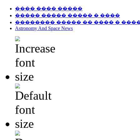
���� ���� �����
����� ����� ����� � ����
�������� ����� �� ���� � ���
Astronomy And Space News