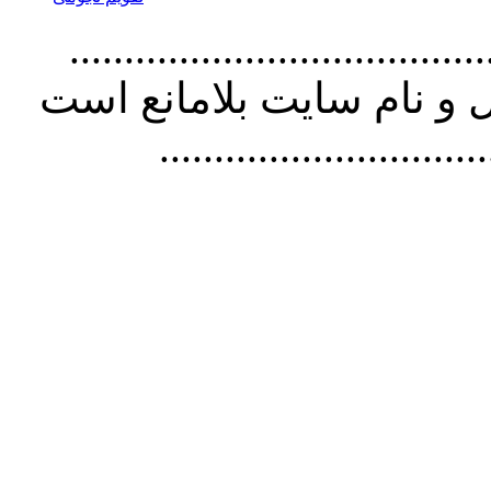
................................. استفاده از
و نام سايت بلامانع است
..............................