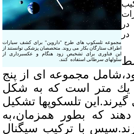
کیب
ات
در
در
مجموعه تلسکوپ های طرح "داروین" برای کشف سیارات
اطراف ستارگان بکار می روند. متخصصان پزشکی توانستند از
این فناوری برای تشخیص زود هنگام و عکسبرداری از
سط
سلولهای سرطانی استفاده کنند.
د،
شامل مجموعه ای از پنج
یك متر است كه به شكل
گیرند
.
این تلسكوپها تشكیل
دهند
كه بطور همزمان،به
د.
سپس
با تركیب سیگنال