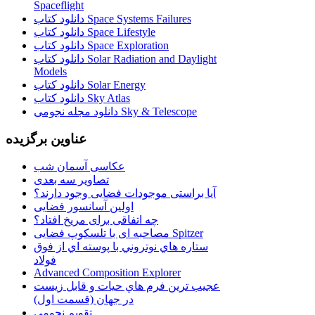
Spaceflight
دانلود کتاب Space Systems Failures
دانلود کتاب Space Lifestyle
دانلود کتاب Space Exploration
دانلود کتاب Solar Radiation and Daylight
Models
دانلود کتاب Solar Energy
دانلود کتاب Sky Atlas
دانلود مجله نجومی Sky & Telescope
عناوین برگزیده
عکاسی آسمان شب
تصاویر سه بعدی
آیا براستی موجودات فضایی وجود دارند؟
اولین آسانسور فضایی
چه اتفاقی برای مریخ افتاد؟
مصاحبه ای با تلسکوپ فضایی Spitzer
ستاره هاي نوتروني با پوسته اي از فوق
فولاد
Advanced Composition Explorer
عجیب ترین فرم هاي حيات و قابل زيست
در جهان (قسمت اول)
تقویم نجومی