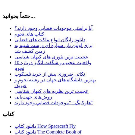
حتماً بخوانید...
آیا براستی موجودات فضایی وجود دارند؟
کتاب های نجوم
دانلود رایگان انواع ماکت های فضایی
برای اولین بار، سیاره ای درست شبیه به
زمین کشف شد
عجیبت ترین تئوری های کیهان شناسی
10 واقعیت عجیب و شگفت انگیز درباره
نجوم
نکاتی ضروری پیش از خرید تلسکوپ
بهترین دانشگاه های جهان در رشته نجوم و
فیزیک
عجیبت ترین نظریه های کیهان شناسی
روش‌های جهت‌یابی
هاوكينگ : "موجودات فضايي وجود دارند"
کتاب
دانلود کتاب How Spacecraft Fly
دانلود کتاب The Complete Book of