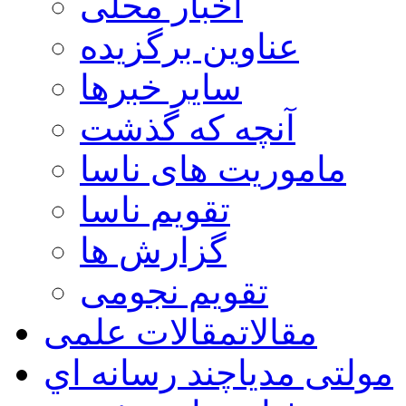
اخبار محلی
عناوین برگزیده
سایر خبرها
آنچه که گذشت
ماموریت های ناسا
تقویم ناسا
گزارش ها
تقویم نجومی
مقالات
مقالات علمی
مولتی مدیا
چند رسانه اي