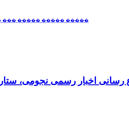
� ��� ����� ����� �����
اع رسانی اخبار رسمی نجومی، ستا