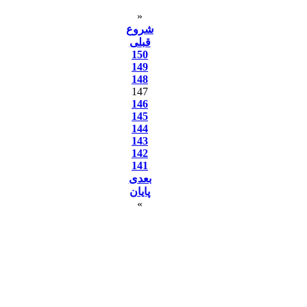
«
شروع
قبلی
150
149
148
147
146
145
144
143
142
141
بعدی
پایان
»