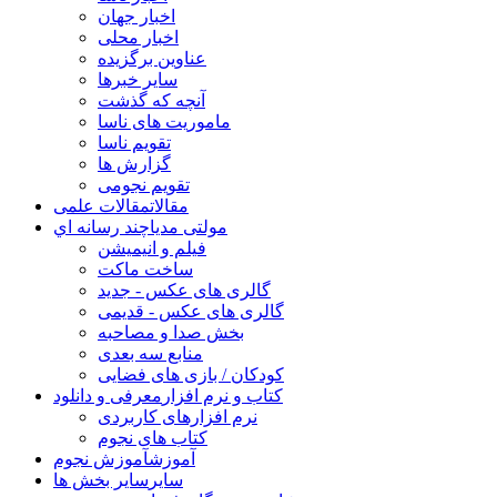
اخبار جهان
اخبار محلی
عناوین برگزیده
سایر خبرها
آنچه که گذشت
ماموریت های ناسا
تقویم ناسا
گزارش ها
تقویم نجومی
مقالات
مقالات علمی
مولتی مدیا
چند رسانه اي
فیلم و انیمیشن
ساخت ماکت
گالری های عکس - جدید
گالری های عکس - قدیمی
بخش صدا و مصاحبه
منابع سه بعدی
کودکان / بازی های فضایی
کتاب و نرم افزار
معرفی و دانلود
نرم افزارهای کاربردی
کتاب های نجوم
آموزش
آموزش نجوم
سایر
سایر بخش ها