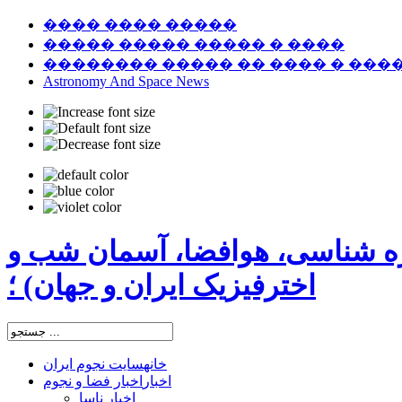
���� ���� �����
����� ����� ����� � ����
�������� ����� �� ���� � ���
Astronomy And Space News
ره شناسی، هوافضا، آسمان شب و
اخترفیزیک ایران و جهان) ؛
خانه
سایت نجوم ایران
اخبار
اخبار فضا و نجوم
اخبار ناسا