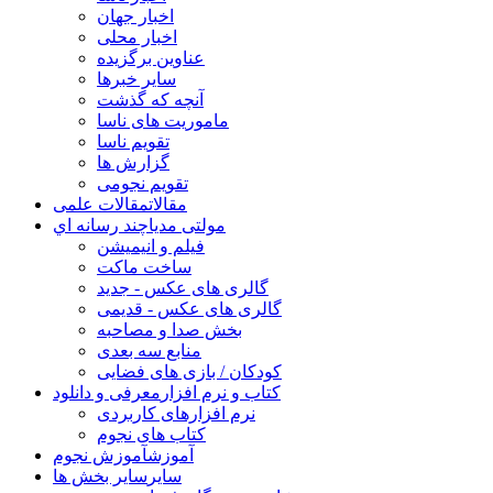
اخبار جهان
اخبار محلی
عناوین برگزیده
سایر خبرها
آنچه که گذشت
ماموریت های ناسا
تقویم ناسا
گزارش ها
تقویم نجومی
مقالات
مقالات علمی
مولتی مدیا
چند رسانه اي
فیلم و انیمیشن
ساخت ماکت
گالری های عکس - جدید
گالری های عکس - قدیمی
بخش صدا و مصاحبه
منابع سه بعدی
کودکان / بازی های فضایی
کتاب و نرم افزار
معرفی و دانلود
نرم افزارهای کاربردی
کتاب های نجوم
آموزش
آموزش نجوم
سایر
سایر بخش ها