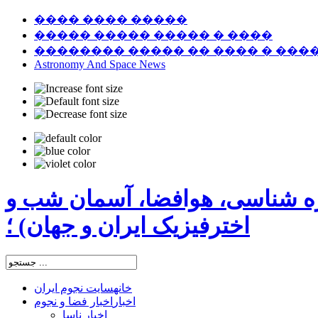
���� ���� �����
����� ����� ����� � ����
�������� ����� �� ���� � ���
Astronomy And Space News
ره شناسی، هوافضا، آسمان شب و
اخترفیزیک ایران و جهان) ؛
خانه
سایت نجوم ایران
اخبار
اخبار فضا و نجوم
اخبار ناسا