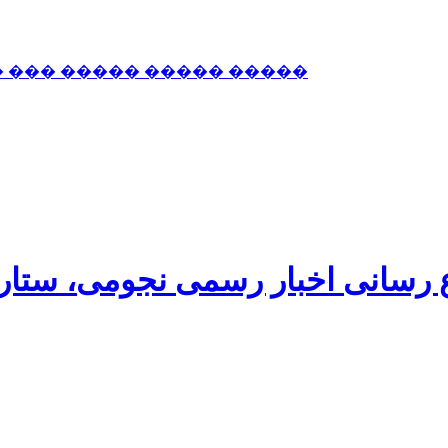
� ��� ����� ����� �����
اع رسانی اخبار رسمی نجومی، ستا