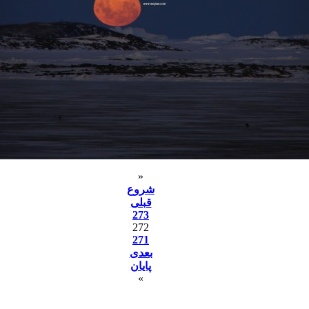
«
شروع
قبلی
273
272
271
بعدی
پایان
»