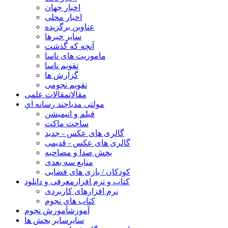
اخبار جهان
اخبار محلی
عناوین برگزیده
سایر خبرها
آنچه که گذشت
ماموریت های ناسا
تقویم ناسا
گزارش ها
تقویم نجومی
مقالات
مقالات علمی
مولتی مدیا
چند رسانه اي
فیلم و انیمیشن
ساخت ماکت
گالری های عکس - جدید
گالری های عکس - قدیمی
بخش صدا و مصاحبه
منابع سه بعدی
کودکان / بازی های فضایی
کتاب و نرم افزار
معرفی و دانلود
نرم افزارهای کاربردی
کتاب های نجوم
آموزش
آموزش نجوم
سایر
سایر بخش ها