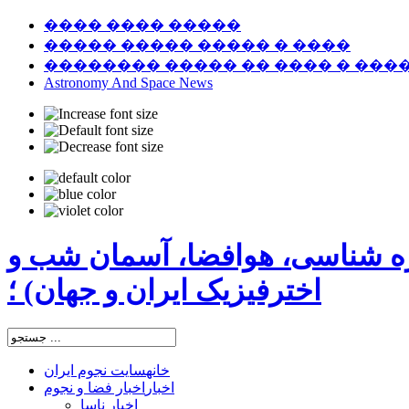
���� ���� �����
����� ����� ����� � ����
�������� ����� �� ���� � ���
Astronomy And Space News
ره شناسی، هوافضا، آسمان شب و
اخترفیزیک ایران و جهان) ؛
خانه
سایت نجوم ایران
اخبار
اخبار فضا و نجوم
اخبار ناسا