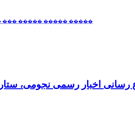
� ��� ����� ����� �����
اع رسانی اخبار رسمی نجومی، ستا