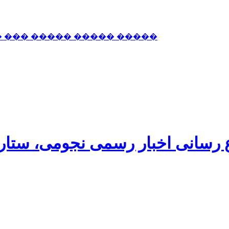
� ��� ����� ����� �����
اع رسانی اخبار رسمی نجومی، ستا