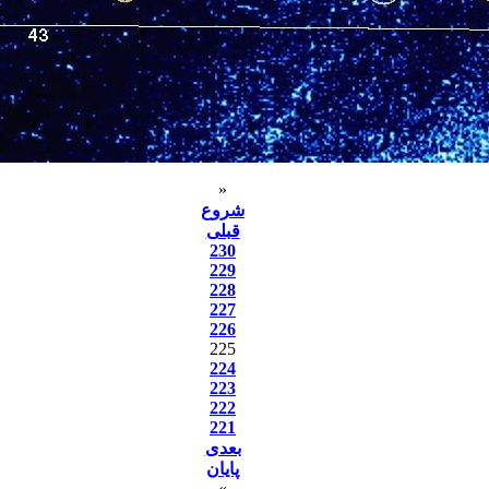
«
شروع
قبلی
230
229
228
227
226
225
224
223
222
221
بعدی
پایان
»