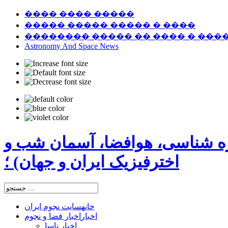
���� ���� �����
����� ����� ����� � ����
�������� ����� �� ���� � ���
Astronomy And Space News
ره شناسی، هوافضا، آسمان شب و
اخترفیزیک ایران و جهان) ؛
خانه
سایت نجوم ایران
اخبار
اخبار فضا و نجوم
اخبار ناسا