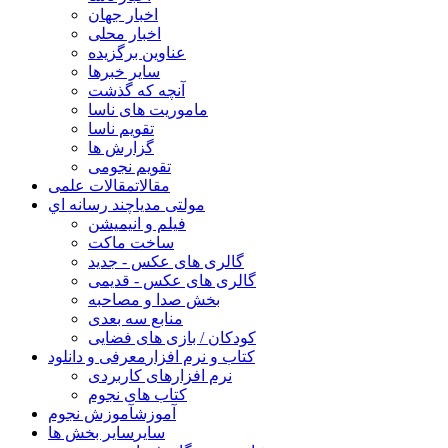
اخبار جهان
اخبار محلی
عناوین برگزیده
سایر خبرها
آنچه که گذشت
ماموریت های ناسا
تقویم ناسا
گزارش ها
تقویم نجومی
مقالات
مقالات علمی
مولتی مدیا
چند رسانه اي
فیلم و انیمیشن
ساخت ماکت
گالری های عکس - جدید
گالری های عکس - قدیمی
بخش صدا و مصاحبه
منابع سه بعدی
کودکان / بازی های فضایی
کتاب و نرم افزار
معرفی و دانلود
نرم افزارهای کاربردی
کتاب های نجوم
آموزش
آموزش نجوم
سایر
سایر بخش ها