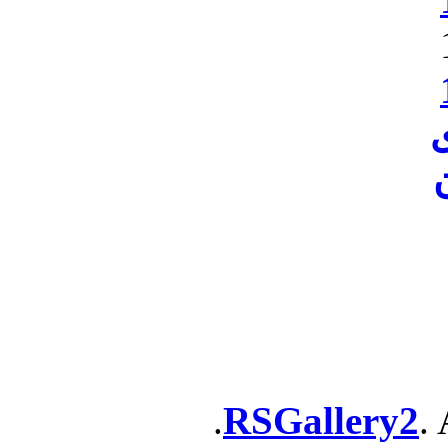
ن
RSGallery2
. 