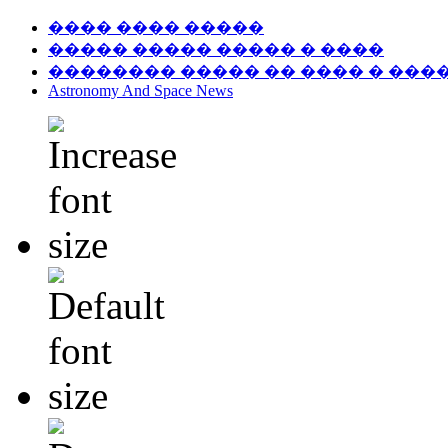
���� ���� �����
����� ����� ����� � ����
�������� ����� �� ���� � ���
Astronomy And Space News