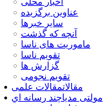
اخبار محلی
عناوین برگزیده
سایر خبرها
آنچه که گذشت
ماموریت های ناسا
تقویم ناسا
گزارش ها
تقویم نجومی
مقالات
مقالات علمی
مولتی مدیا
چند رسانه اي