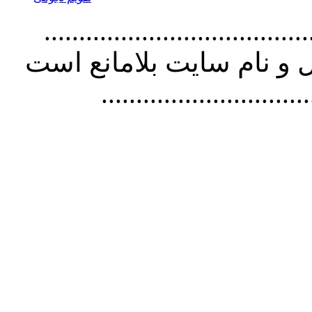
................................. استفاده از
و نام سايت بلامانع است
..............................