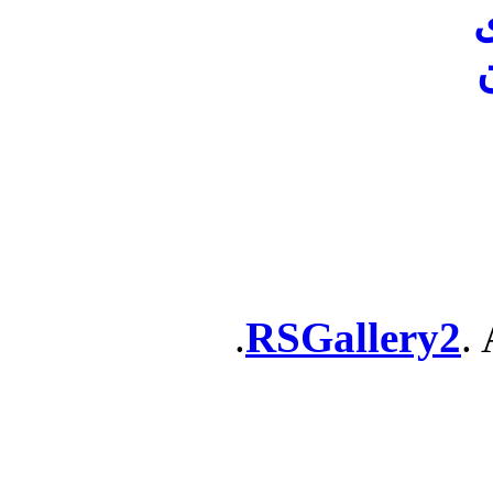
ن
RSGallery2
. 