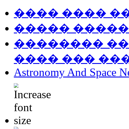
���� ���� �
����� �����
�������� ��
���� ��� ��
Astronomy And Space N