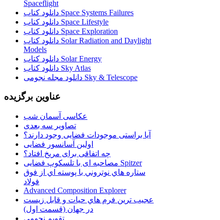
Spaceflight
دانلود کتاب Space Systems Failures
دانلود کتاب Space Lifestyle
دانلود کتاب Space Exploration
دانلود کتاب Solar Radiation and Daylight
Models
دانلود کتاب Solar Energy
دانلود کتاب Sky Atlas
دانلود مجله نجومی Sky & Telescope
عناوین برگزیده
عکاسی آسمان شب
تصاویر سه بعدی
آیا براستی موجودات فضایی وجود دارند؟
اولین آسانسور فضایی
چه اتفاقی برای مریخ افتاد؟
مصاحبه ای با تلسکوپ فضایی Spitzer
ستاره هاي نوتروني با پوسته اي از فوق
فولاد
Advanced Composition Explorer
عجیب ترین فرم هاي حيات و قابل زيست
در جهان (قسمت اول)
تقویم نجومی