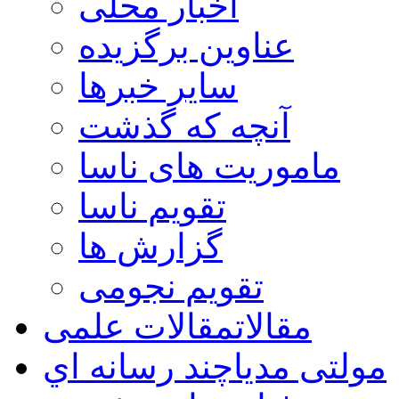
اخبار محلی
عناوین برگزیده
سایر خبرها
آنچه که گذشت
ماموریت های ناسا
تقویم ناسا
گزارش ها
تقویم نجومی
مقالات
مقالات علمی
مولتی مدیا
چند رسانه اي