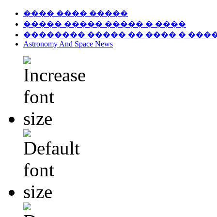
���� ���� �����
����� ����� ����� � ����
�������� ����� �� ���� � ���
Astronomy And Space News