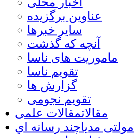
اخبار محلی
عناوین برگزیده
سایر خبرها
آنچه که گذشت
ماموریت های ناسا
تقویم ناسا
گزارش ها
تقویم نجومی
مقالات
مقالات علمی
مولتی مدیا
چند رسانه اي