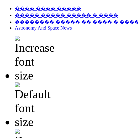
���� ���� �����
����� ����� ����� � ����
�������� ����� �� ���� � ���
Astronomy And Space News