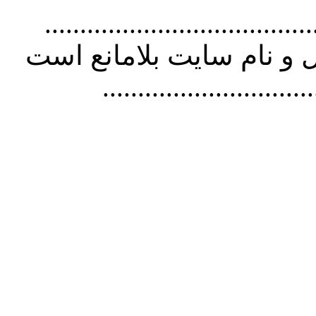
................................. استفاده از
و نام سايت بلامانع است
..............................