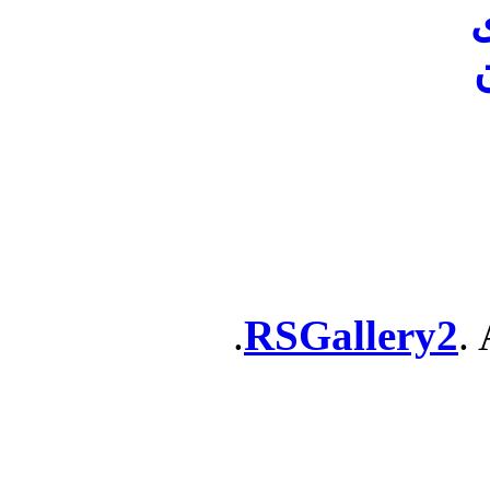
ن
RSGallery2
. 