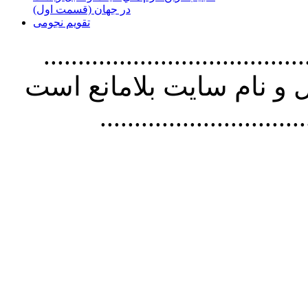
در جهان (قسمت اول)
تقویم نجومی
................................. استفاده از
و نام سايت بلامانع است
..............................