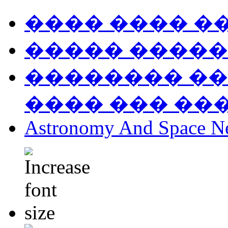
���� ���� �
����� �����
�������� ��
���� ��� ��
Astronomy And Space N