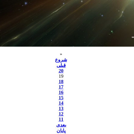
«
شروع
قبلی
20
19
18
17
16
15
14
13
12
11
بعدی
پایان