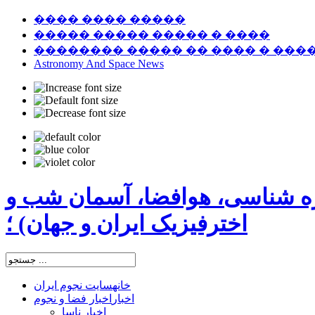
���� ���� �����
����� ����� ����� � ����
�������� ����� �� ���� � ���
Astronomy And Space News
ره شناسی، هوافضا، آسمان شب و
اخترفیزیک ایران و جهان) ؛
خانه
سایت نجوم ایران
اخبار
اخبار فضا و نجوم
اخبار ناسا