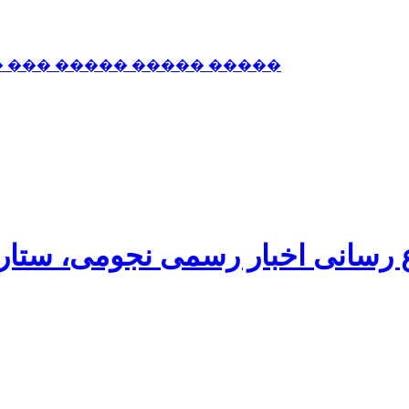
� ��� ����� ����� �����
اع رسانی اخبار رسمی نجومی، ستا