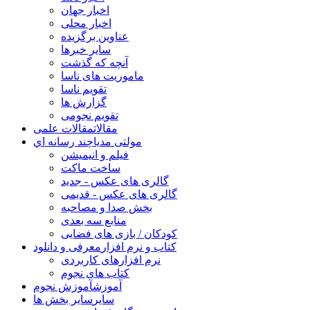
اخبار جهان
اخبار محلی
عناوین برگزیده
سایر خبرها
آنچه که گذشت
ماموریت های ناسا
تقویم ناسا
گزارش ها
تقویم نجومی
مقالات
مقالات علمی
مولتی مدیا
چند رسانه اي
فیلم و انیمیشن
ساخت ماکت
گالری های عکس - جدید
گالری های عکس - قدیمی
بخش صدا و مصاحبه
منابع سه بعدی
کودکان / بازی های فضایی
کتاب و نرم افزار
معرفی و دانلود
نرم افزارهای کاربردی
کتاب های نجوم
آموزش
آموزش نجوم
سایر
سایر بخش ها