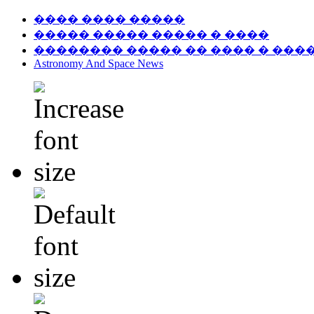
���� ���� �����
����� ����� ����� � ����
�������� ����� �� ���� � ���
Astronomy And Space News