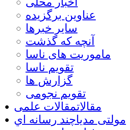
اخبار محلی
عناوین برگزیده
سایر خبرها
آنچه که گذشت
ماموریت های ناسا
تقویم ناسا
گزارش ها
تقویم نجومی
مقالات
مقالات علمی
مولتی مدیا
چند رسانه اي