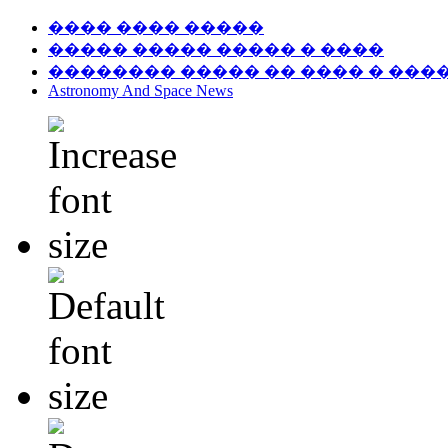
���� ���� �����
����� ����� ����� � ����
�������� ����� �� ���� � ���
Astronomy And Space News