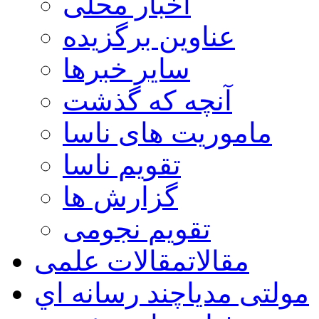
اخبار محلی
عناوین برگزیده
سایر خبرها
آنچه که گذشت
ماموریت های ناسا
تقویم ناسا
گزارش ها
تقویم نجومی
مقالات
مقالات علمی
مولتی مدیا
چند رسانه اي