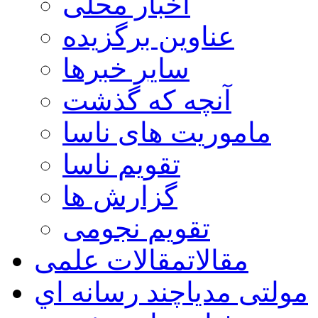
اخبار محلی
عناوین برگزیده
سایر خبرها
آنچه که گذشت
ماموریت های ناسا
تقویم ناسا
گزارش ها
تقویم نجومی
مقالات
مقالات علمی
مولتی مدیا
چند رسانه اي