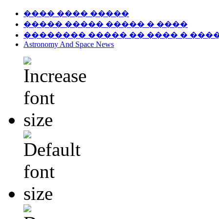
���� ���� �����
����� ����� ����� � ����
�������� ����� �� ���� � ���
Astronomy And Space News