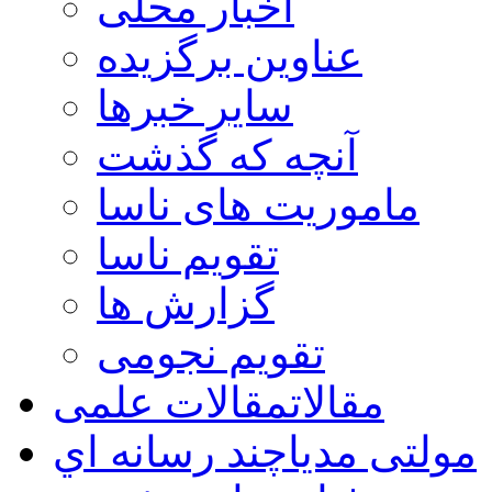
اخبار محلی
عناوین برگزیده
سایر خبرها
آنچه که گذشت
ماموریت های ناسا
تقویم ناسا
گزارش ها
تقویم نجومی
مقالات
مقالات علمی
مولتی مدیا
چند رسانه اي