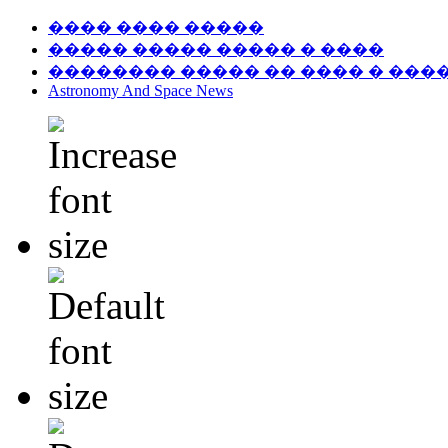
���� ���� �����
����� ����� ����� � ����
�������� ����� �� ���� � ���
Astronomy And Space News