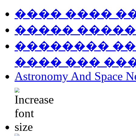
���� ���� �
����� �����
�������� ��
���� ��� ��
Astronomy And Space N