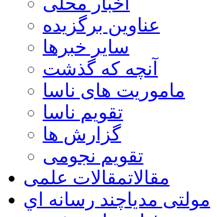
اخبار محلی
عناوین برگزیده
سایر خبرها
آنچه که گذشت
ماموریت های ناسا
تقویم ناسا
گزارش ها
تقویم نجومی
مقالات
مقالات علمی
مولتی مدیا
چند رسانه اي