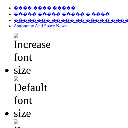
���� ���� �����
����� ����� ����� � ����
�������� ����� �� ���� � ���
Astronomy And Space News