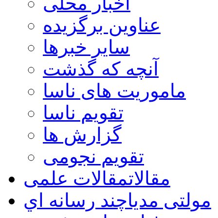
اخبار محلی
عناوین برگزیده
سایر خبرها
آنچه که گذشت
ماموریت های ناسا
تقویم ناسا
گزارش ها
تقویم نجومی
مقالات
مقالات علمی
مولتی مدیا
چند رسانه اي