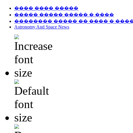
���� ���� �����
����� ����� ����� � ����
�������� ����� �� ���� � ���
Astronomy And Space News