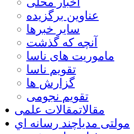
اخبار محلی
عناوین برگزیده
سایر خبرها
آنچه که گذشت
ماموریت های ناسا
تقویم ناسا
گزارش ها
تقویم نجومی
مقالات
مقالات علمی
مولتی مدیا
چند رسانه اي