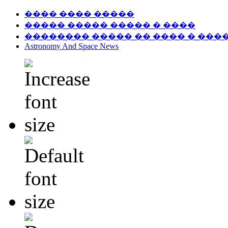
���� ���� �����
����� ����� ����� � ����
�������� ����� �� ���� � ���
Astronomy And Space News