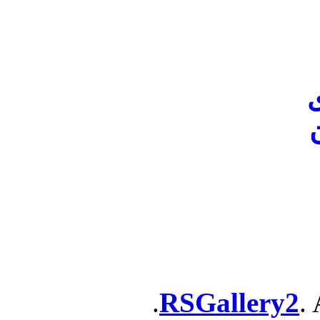
ن
RSGallery2
. 