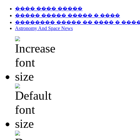
���� ���� �����
����� ����� ����� � ����
�������� ����� �� ���� � ���
Astronomy And Space News