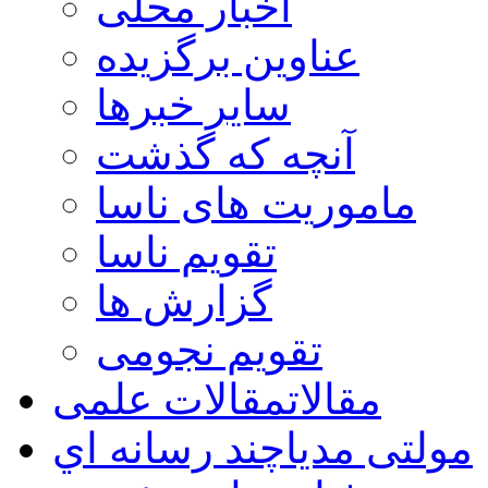
اخبار محلی
عناوین برگزیده
سایر خبرها
آنچه که گذشت
ماموریت های ناسا
تقویم ناسا
گزارش ها
تقویم نجومی
مقالات
مقالات علمی
مولتی مدیا
چند رسانه اي