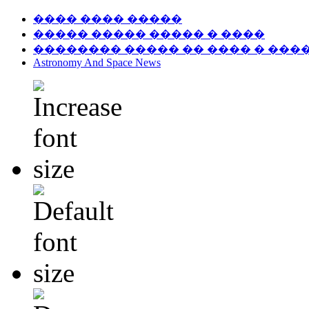
���� ���� �����
����� ����� ����� � ����
�������� ����� �� ���� � ���
Astronomy And Space News