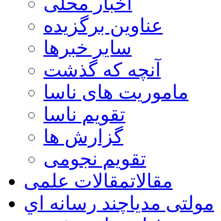
اخبار محلی
عناوین برگزیده
سایر خبرها
آنچه که گذشت
ماموریت های ناسا
تقویم ناسا
گزارش ها
تقویم نجومی
مقالات
مقالات علمی
مولتی مدیا
چند رسانه اي