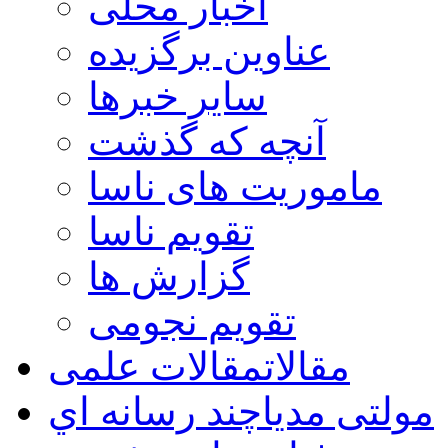
اخبار محلی
عناوین برگزیده
سایر خبرها
آنچه که گذشت
ماموریت های ناسا
تقویم ناسا
گزارش ها
تقویم نجومی
مقالات
مقالات علمی
مولتی مدیا
چند رسانه اي