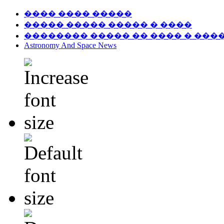
���� ���� �����
����� ����� ����� � ����
�������� ����� �� ���� � ���
Astronomy And Space News