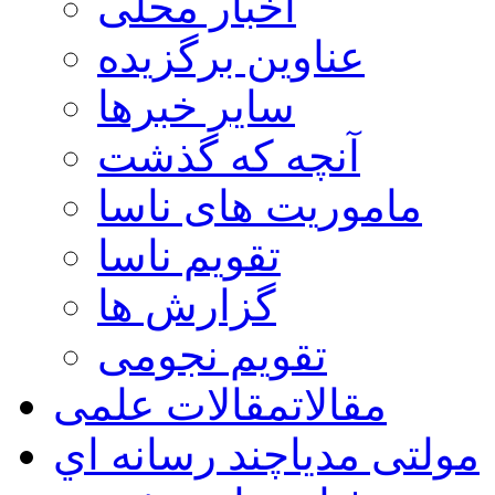
اخبار محلی
عناوین برگزیده
سایر خبرها
آنچه که گذشت
ماموریت های ناسا
تقویم ناسا
گزارش ها
تقویم نجومی
مقالات
مقالات علمی
مولتی مدیا
چند رسانه اي