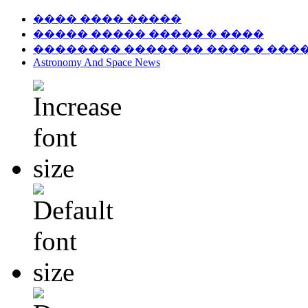
���� ���� �����
����� ����� ����� � ����
�������� ����� �� ���� � ���
Astronomy And Space News