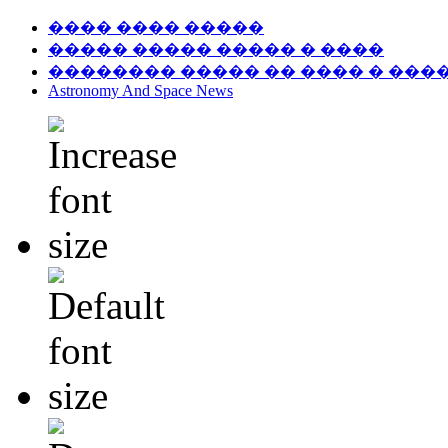
���� ���� �����
����� ����� ����� � ����
�������� ����� �� ���� � ���
Astronomy And Space News