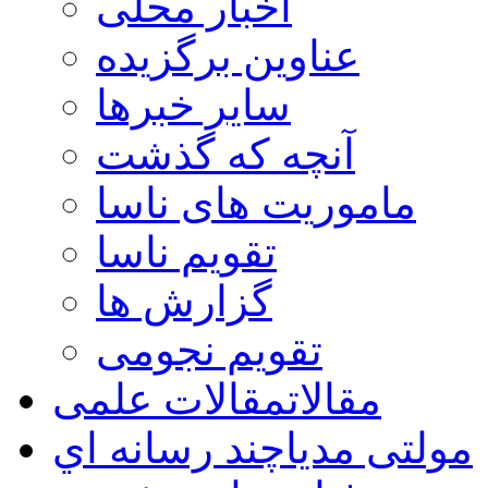
اخبار محلی
عناوین برگزیده
سایر خبرها
آنچه که گذشت
ماموریت های ناسا
تقویم ناسا
گزارش ها
تقویم نجومی
مقالات
مقالات علمی
مولتی مدیا
چند رسانه اي