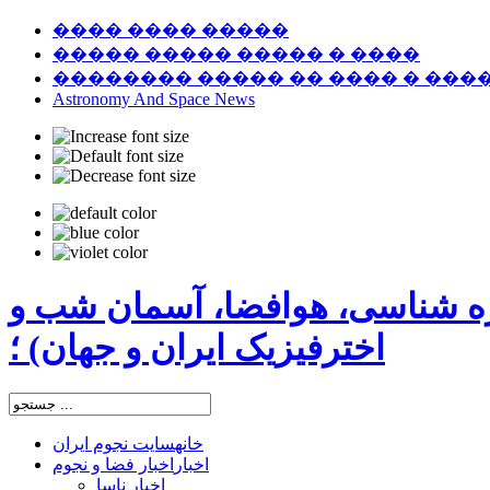
���� ���� �����
����� ����� ����� � ����
�������� ����� �� ���� � ���
Astronomy And Space News
ره شناسی، هوافضا، آسمان شب و
اخترفیزیک ایران و جهان) ؛
خانه
سایت نجوم ایران
اخبار
اخبار فضا و نجوم
اخبار ناسا