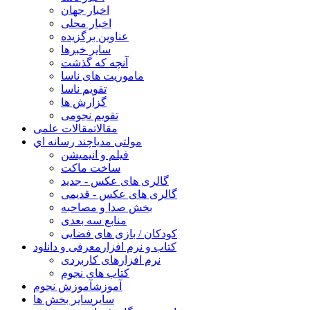
اخبار جهان
اخبار محلی
عناوین برگزیده
سایر خبرها
آنچه که گذشت
ماموریت های ناسا
تقویم ناسا
گزارش ها
تقویم نجومی
مقالات
مقالات علمی
مولتی مدیا
چند رسانه اي
فیلم و انیمیشن
ساخت ماکت
گالری های عکس - جدید
گالری های عکس - قدیمی
بخش صدا و مصاحبه
منابع سه بعدی
کودکان / بازی های فضایی
کتاب و نرم افزار
معرفی و دانلود
نرم افزارهای کاربردی
کتاب های نجوم
آموزش
آموزش نجوم
سایر
سایر بخش ها