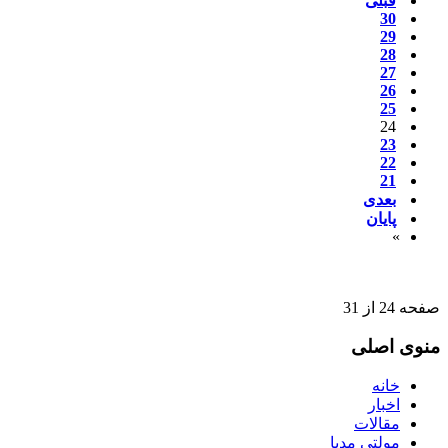
قبلی
30
29
28
27
26
25
24
23
22
21
بعدی
پایان
»
صفحه 24 از 31
منوی اصلی
خانه
اخبار
مقالات
مولتی مدیا