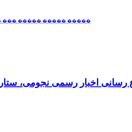
� ��� ����� ����� �����
اع رسانی اخبار رسمی نجومی، ستا