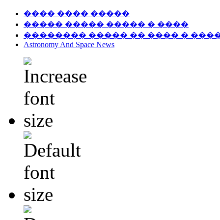
���� ���� �����
����� ����� ����� � ����
�������� ����� �� ���� � ���
Astronomy And Space News