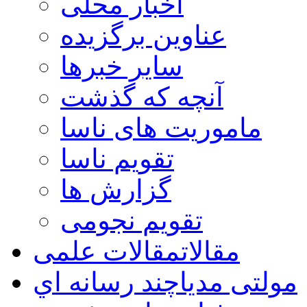
اخبار محلی
عناوین برگزیده
سایر خبرها
آنچه که گذشت
ماموریت های ناسا
تقویم ناسا
گزارش ها
تقویم نجومی
مقالات
مقالات علمی
مولتی مدیا
چند رسانه اي