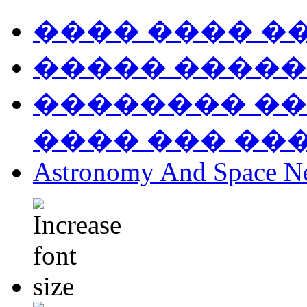
���� ���� �
����� �����
�������� ��
���� ��� ��
Astronomy And Space N