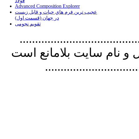
فولاد
Advanced Composition Explorer
عجیب ترین فرم هاي حيات و قابل زيست
در جهان (قسمت اول)
تقویم نجومی
................................. استفاده از
و نام سايت بلامانع است
..............................