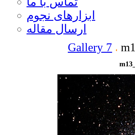
تماس با ما
ابزارهای نجوم
ارسال مقاله
Gallery 7
m13
m13_