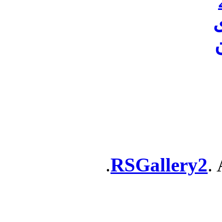
ن
RSGallery2
. 