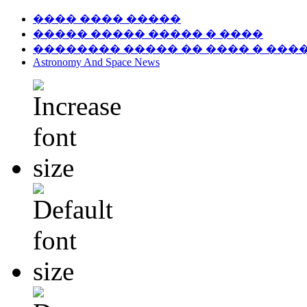
���� ���� �����
����� ����� ����� � ����
�������� ����� �� ���� � ���
Astronomy And Space News