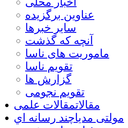
اخبار محلی
عناوین برگزیده
سایر خبرها
آنچه که گذشت
ماموریت های ناسا
تقویم ناسا
گزارش ها
تقویم نجومی
مقالات
مقالات علمی
مولتی مدیا
چند رسانه اي