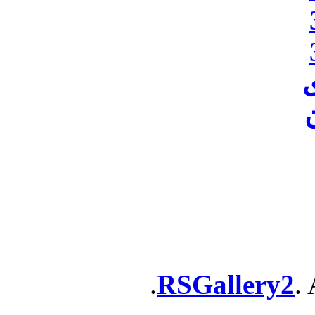
ن
RSGallery2
. 