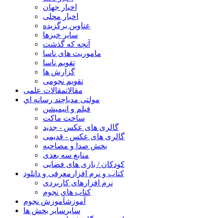
اخبار جهان
اخبار محلی
عناوین برگزیده
سایر خبرها
آنچه که گذشت
ماموریت های ناسا
تقویم ناسا
گزارش ها
تقویم نجومی
مقالات
مقالات علمی
مولتی مدیا
چند رسانه اي
فیلم و انیمیشن
ساخت ماکت
گالری های عکس - جدید
گالری های عکس - قدیمی
بخش صدا و مصاحبه
منابع سه بعدی
کودکان / بازی های فضایی
کتاب و نرم افزار
معرفی و دانلود
نرم افزارهای کاربردی
کتاب های نجوم
آموزش
آموزش نجوم
سایر
سایر بخش ها