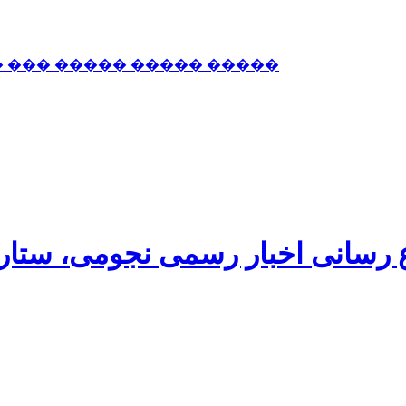
� ��� ����� ����� �����
اع رسانی اخبار رسمی نجومی، ستا