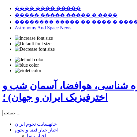
���� ���� �����
����� ����� ����� � ����
�������� ����� �� ���� � ���
Astronomy And Space News
ره شناسی، هوافضا، آسمان شب و
اخترفیزیک ایران و جهان) ؛
خانه
سایت نجوم ایران
اخبار
اخبار فضا و نجوم
اخبار ناسا