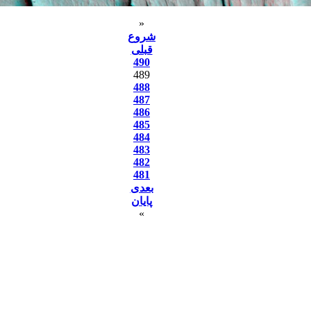
«
شروع
قبلی
490
489
488
487
486
485
484
483
482
481
بعدی
پایان
»