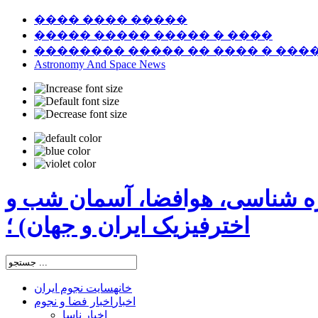
���� ���� �����
����� ����� ����� � ����
�������� ����� �� ���� � ���
Astronomy And Space News
ره شناسی، هوافضا، آسمان شب و
اخترفیزیک ایران و جهان) ؛
خانه
سایت نجوم ایران
اخبار
اخبار فضا و نجوم
اخبار ناسا