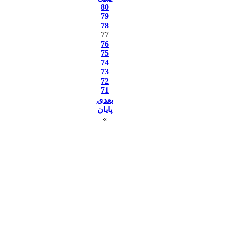
80
79
78
77
76
75
74
73
72
71
بعدی
پایان
»