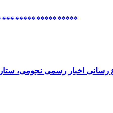
� ��� ����� ����� �����
اع رسانی اخبار رسمی نجومی، ستا