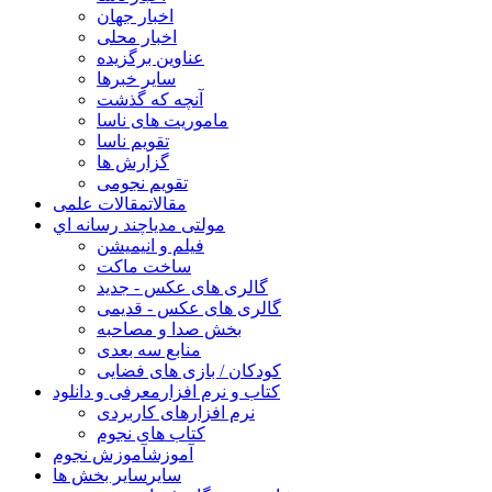
اخبار جهان
اخبار محلی
عناوین برگزیده
سایر خبرها
آنچه که گذشت
ماموریت های ناسا
تقویم ناسا
گزارش ها
تقویم نجومی
مقالات
مقالات علمی
مولتی مدیا
چند رسانه اي
فیلم و انیمیشن
ساخت ماکت
گالری های عکس - جدید
گالری های عکس - قدیمی
بخش صدا و مصاحبه
منابع سه بعدی
کودکان / بازی های فضایی
کتاب و نرم افزار
معرفی و دانلود
نرم افزارهای کاربردی
کتاب های نجوم
آموزش
آموزش نجوم
سایر
سایر بخش ها