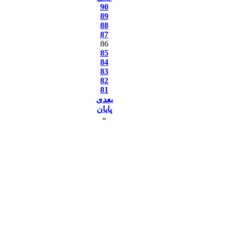
90
89
88
87
86
85
84
83
82
81
بعدی
پایان
»