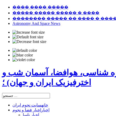
���� ���� �����
����� ����� ����� � ����
�������� ����� �� ���� � ���
Astronomy And Space News
ره شناسی، هوافضا، آسمان شب و
اخترفیزیک ایران و جهان) ؛
خانه
سایت نجوم ایران
اخبار
اخبار فضا و نجوم
اخبار ناسا