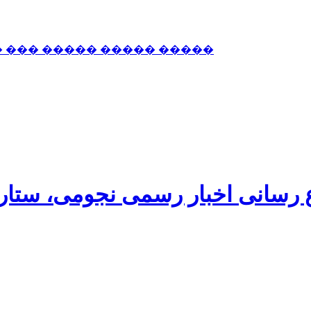
� ��� ����� ����� �����
اع رسانی اخبار رسمی نجومی، ستا