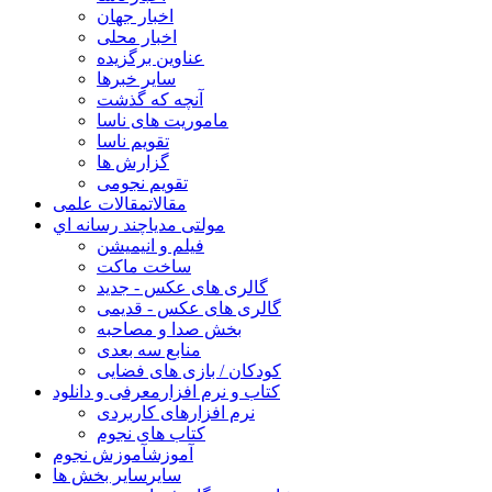
اخبار جهان
اخبار محلی
عناوین برگزیده
سایر خبرها
آنچه که گذشت
ماموریت های ناسا
تقویم ناسا
گزارش ها
تقویم نجومی
مقالات
مقالات علمی
مولتی مدیا
چند رسانه اي
فیلم و انیمیشن
ساخت ماکت
گالری های عکس - جدید
گالری های عکس - قدیمی
بخش صدا و مصاحبه
منابع سه بعدی
کودکان / بازی های فضایی
کتاب و نرم افزار
معرفی و دانلود
نرم افزارهای کاربردی
کتاب های نجوم
آموزش
آموزش نجوم
سایر
سایر بخش ها