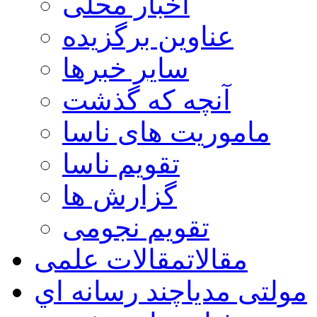
اخبار محلی
عناوین برگزیده
سایر خبرها
آنچه که گذشت
ماموریت های ناسا
تقویم ناسا
گزارش ها
تقویم نجومی
مقالات
مقالات علمی
مولتی مدیا
چند رسانه اي