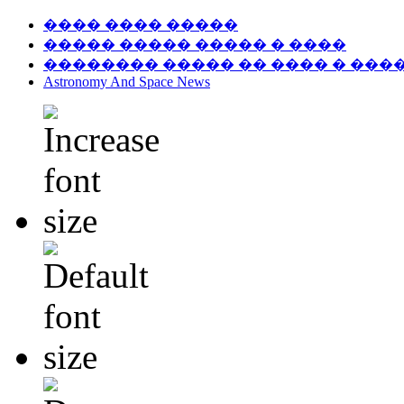
���� ���� �����
����� ����� ����� � ����
�������� ����� �� ���� � ���
Astronomy And Space News