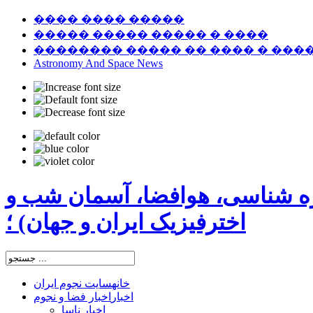
���� ���� �����
����� ����� ����� � ����
�������� ����� �� ���� � ���
Astronomy And Space News
ره شناسی، هوافضا، آسمان شب و
اخترفیزیک ایران و جهان) ؛
خانه
سایت نجوم ایران
اخبار
اخبار فضا و نجوم
اخبار ناسا