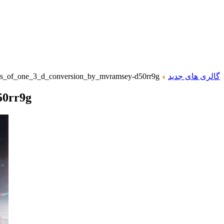
گالری های جدید
s_of_one_3_d_conversion_by_mvramsey-d50rr9g
50rr9g