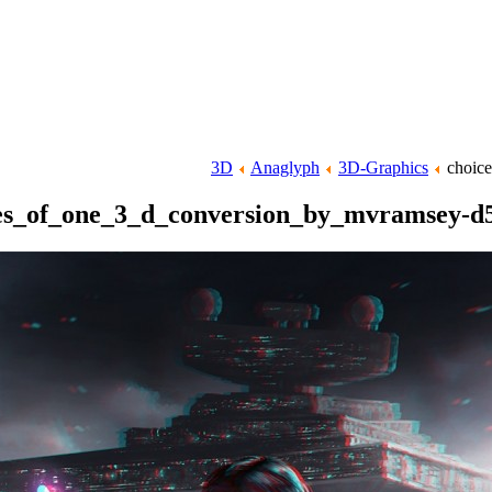
3D
Anaglyph
3D-Graphics
choice
es_of_one_3_d_conversion_by_mvramsey-d