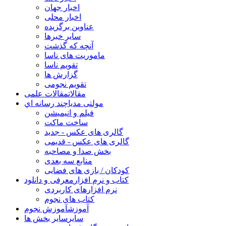
اخبار جهان
اخبار محلی
عناوین برگزیده
سایر خبرها
آنچه که گذشت
ماموریت های ناسا
تقویم ناسا
گزارش ها
تقویم نجومی
مقالات
مقالات علمی
مولتی مدیا
چند رسانه اي
فیلم و انیمیشن
ساخت ماکت
گالری های عکس - جدید
گالری های عکس - قدیمی
بخش صدا و مصاحبه
منابع سه بعدی
کودکان / بازی های فضایی
کتاب و نرم افزار
معرفی و دانلود
نرم افزارهای کاربردی
کتاب های نجوم
آموزش
آموزش نجوم
سایر
سایر بخش ها