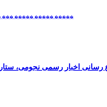
� ��� ����� ����� �����
اع رسانی اخبار رسمی نجومی، ستا