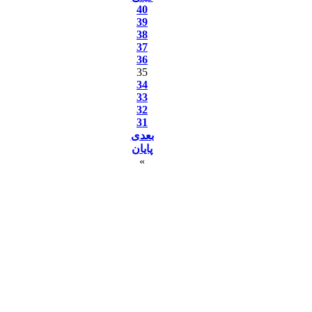
40
39
38
37
36
35
34
33
32
31
بعدی
پایان
»